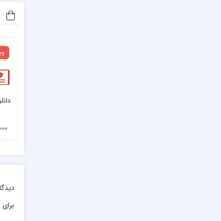
وی
دانل
13,000
دیدگا
برای ا