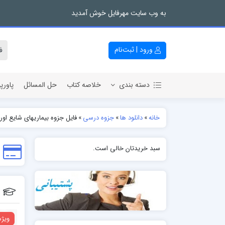
به وب سایت مهرفایل خوش آمدید
ورود | ثبت‌نام
دسته بندی
خلاصه کتاب
حل المسائل
پاورپ
خانه
»
دانلود ها
»
جزوه درسی
»
فایل جزوه بیماریهای شایع او
سبد خریدتان خالی است.
ویژه