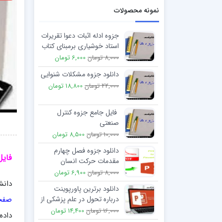
نمونه محصولات
جزوه ادله اثبات دعوا تقریرات
استاد خوشیاری برمبنای کتاب
دکتر شمس و دکتر دیّانی
8,000 تومان
6,000 تومان
دانلود جزوه مشکلات شنوایی
22,000 تومان
18,800 تومان
فایل جامع جزوه کنترل
صنعتی
10,000 تومان
8,500 تومان
دانلود جزوه فصل چهارم
فایل
مقدمات حرکت انسان
(تعادل) منبع بیومکانیک
8,000 تومان
6,900 تومان
ورزشی
دانش
دانلود برترین پاورپوینت
صفح
درباره تحول در علم پزشكی از
طریق اكتشاف NIH
16,000 تومان
14,400 تومان
داده