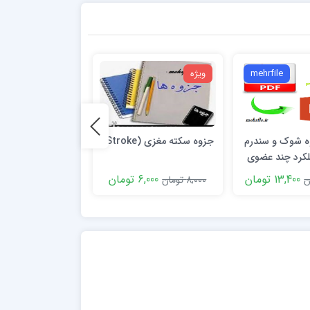
mehrfile
ویژه
ویژه
وه شوک و سندرم
جزوه سکته مغزی (Stroke)
فایل جزوه ادغام
لکرد چند عضوی
پاتولوژی اختصا
م پایه شوک)
13,400 تومان
6,000 تومان
10,000 توم
8,000 تومان
12,000 تومان