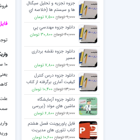
جزوه تجزیه و تحلیل سیگنال
فروش
ها و سیستم ها (خلاصه اي
از مهمترین نکات و فرمولها)
9,000 تومان
7,500 تومان
فایل
دانلود جزوه مهندسي پي
40,000 تومان
30,800 تومان
توجه
دانلود جزوه نقشه برداری
واری
مسیر
9,000 تومان
7,800 تومان
دانلود جزوه درس کنترل
کیفیت آماری برگرفته از کتاب
کاهش
دکتر محمد بامنی مقدم
13,000 تومان
10,400 تومان
علت 
دانلود جزوه آزمایشگاه
ماشین های مولد (بررسی
سمت 
انواع مولد های جریان
8,000 تومان
6,800 تومان
مستقیم)
واری
فایل پاورپوینت فصل هشتم
کتاب تئوری های مدیریت
ورید
پیشرفته
12,000 تومان
10,600 تومان