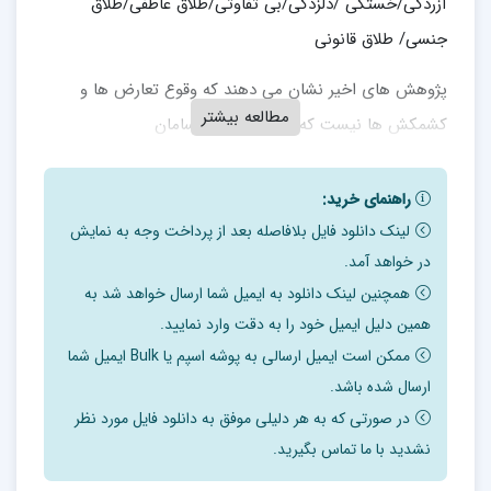
آزردگی/خستگی /دلزدگی/بی تفاوتی/طلاق عاطفی/طلاق
جنسی/ طلاق قانونی
پژوهش های اخیر نشان می دهند که وقوع تعارض ها و
مطالعه بیشتر
کشمکش ها نیست که ازدواج های نابسامان
را به طلاق می کشاند ، بلکه کاهش بیان احساسات عاطفی
راهنمای خرید:
مثبت ، ارتباط عاطفی منفی و حساس بودن زوج ها نسبت
لینک دانلود فایل بلافاصله بعد از پرداخت وجه به نمایش
به هم است که فروپاشی رابطه را پیش بینی می کند.
در خواهد آمد.
همچنین لینک دانلود به ایمیل شما ارسال خواهد شد به
ماهیت زو جدرمانی هیجان مدار :
همین دلیل ایمیل خود را به دقت وارد نمایید.
ممکن است ایمیل ارسالی به پوشه اسپم یا Bulk ایمیل شما
زوج درمانی هیجان مدار) EFT ( یک درمان کوتاه مدت،
ارسال شده باشد.
اصولی و مداخل های آزمایشی برای کاهش
در صورتی که به هر دلیلی موفق به دانلود فایل مورد نظر
آشفتگی در رابطه های عاشقانه بزرگسالان و ایجاد دلبستگی
نشدید با ما تماس بگیرید.
ایمن تر است.