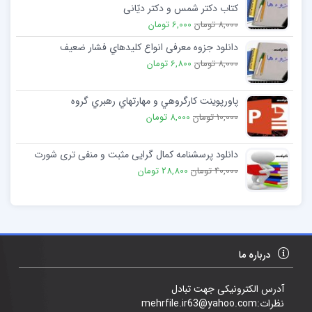
کتاب دکتر شمس و دکتر دیّانی
8,000 تومان
6,000 تومان
دانلود جزوه معرفی انواع كليدهاي فشار ضعيف
8,000 تومان
6,800 تومان
پاورپوینت كارگروهي و مهارتهاي رهبري گروه
10,000 تومان
8,000 تومان
دانلود پرسشنامه کمال گرایی مثبت و منفی تری شورت
40,000 تومان
28,800 تومان
درباره ما
آدرس الکترونیکی جهت تبادل
نظرات:mehrfile.ir63@yahoo.com