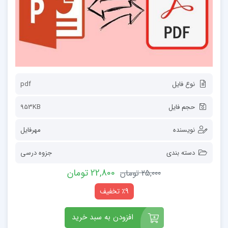
نوع فایل
pdf
حجم فایل
953KB
نویسنده
مهرفایل
دسته بندی
جزوه درسی
22,800 تومان
25,000 تومان
٪9 تخفیف
افزودن به سبد خرید