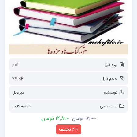
نوع فایل
pdf
حجم فایل
742KB
نویسنده
مهرفایل
دسته بندی
خلاصه کتاب
12,800 تومان
16,000 تومان
٪20 تخفیف