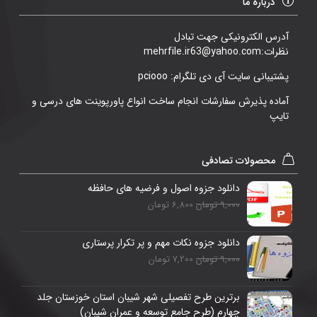
درباره ما
آدرس الکترونیکی جهت تبادل
نظرات:mehrfile.ir63@yahoo.com
پشتیبانی سایت آی دی تلگرام: pciooo
آماده پذیرش سفارشات انجام ساخت انواع پاورپوینت های درسی و
تایپ
محصولات تصادفی
دانلود جزوه اصول و فرضیه های حافظه
9,000 تومان
6,800 تومان
دانلود جزوه نکات مهم و پر تکرار پرستاری
9,000 تومان
7,200 تومان
برترین طرح تفصیلی شهر شیبان استان خوزستان جلد
چهارم (طرح جامع توسعه و عمران شیبان)