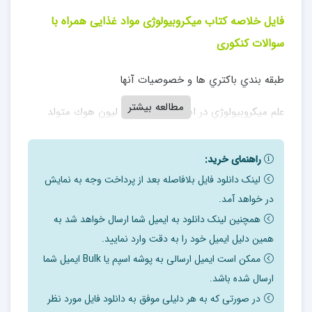
فایل خلاصه کتاب میکروبیولوژی مواد غذایی همراه با
سوالات کنکوری
طبقه بندي باکتري ها و خصوصیات آنها
مطالعه بیشتر
علم میکروبیولوژي در ابتدا توسط آنتون لیون هوك متولد
گردید. اولین کسی که احتمالا به تاثیر میکروارگانیزم ها
راهنمای خرید:
در فساد مواد غذایی اشاره کرد راهبی به نام کیرچر بود. اولین
لینک دانلود فایل بلافاصله بعد از پرداخت وجه به نمایش
کسی که به اهمیت و تاثیر میکروارگانیسم ها
در خواهد آمد.
همچنین لینک دانلود به ایمیل شما ارسال خواهد شد به
در مواد غذایی پی برد ودر این زمینه تحقیق نمود ، پاستور
همین دلیل ایمیل خود را به دقت وارد نمایید.
بود.
ممکن است ایمیل ارسالی به پوشه اسپم یا Bulk ایمیل شما
باکتریها
ارسال شده باشد.
با رنگ امیزي گرم باکتریها به دو گروه گرم مثبت و گرم منفی
در صورتی که به هر دلیلی موفق به دانلود فایل مورد نظر