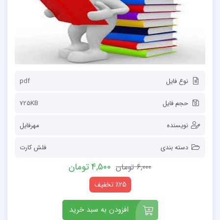
نوع فایل
pdf
حجم فایل
725KB
نویسنده
مهرفایل
دسته بندی
فلش کارت
4,500 تومان
6,000 تومان
٪25 تخفیف
افزودن به سبد خرید