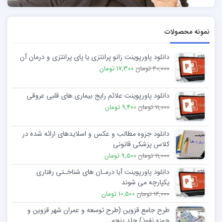
نمونه محصولات
دانلود پاورپوینت زانو پرانتزی یا پای پرانتزی و درمان آن
20,000 تومان
17,300 تومان
دانلود پاورپوینت علائم رایج بیماری های قلبی عروقی
11,000 تومان
9,400 تومان
دانلود جزوه مطالب و عکس و اسلایدهای ارائه شده در
کلاس پزشکی قانونی
11,000 تومان
9,500 تومان
دانلود پاورپوینت آیا درمـان ­های شناخـتی رفتاری
یکپارچه می شوند
12,000 تومان
10,500 تومان
طرح جامع قزوین (طرح توسعه و عمران شهر قزوین و
حوزه نفوذ) جلد پنجم