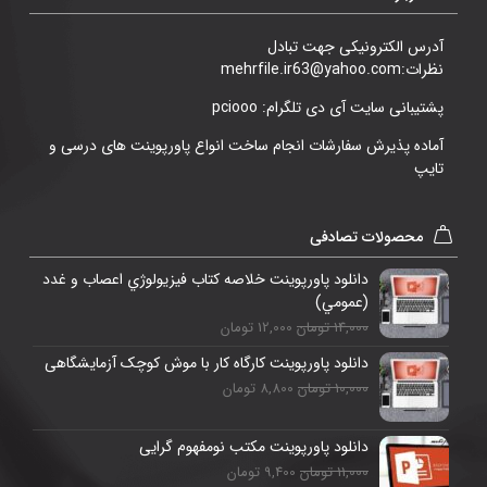
آدرس الکترونیکی جهت تبادل
نظرات:mehrfile.ir63@yahoo.com
پشتیبانی سایت آی دی تلگرام: pciooo
آماده پذیرش سفارشات انجام ساخت انواع پاورپوینت های درسی و
تایپ
محصولات تصادفی
دانلود پاورپوینت خلاصه کتاب فيزيولوژي اعصاب و غدد
(عمومي)
14,000 تومان
12,000 تومان
دانلود پاورپوینت کارگاه کار با موش کوچک آزمایشگاهی
10,000 تومان
8,800 تومان
دانلود پاورپوینت مکتب نومفهوم گرایی
11,000 تومان
9,400 تومان