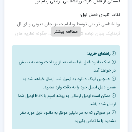
قسمتی از فلش کارت روانشناسی تربیتی پیام نور
نکات کلیدی فصل اول:
روانشناسی تربیتی توسط ویلیام جیمز، جان دیویی و ای.ال
مطالعه بیشتر
ثرندایک بنیان نهاده شد، که نشان دادند، چگونه نظریه های
روانشناسی در موقعیتهای آموزشی استفاده میشوند.
جان دیویی، نیروی محرکه در کاربرد عملی روانشناسی بود.
راهنمای خرید:
ویلیام جیمز معتقد بود که باید درس را از نقطهای فراتر از فهم
لینک دانلود فایل بلافاصله بعد از پرداخت وجه به نمایش
در خواهد آمد.
فرد در راستای گسترش فکرش آغاز کرد.
همچنین لینک دانلود به ایمیل شما ارسال خواهد شد به
طبقه بندی مهارتهای شناختی بنجامین بلوم، در وایل دهه
همین دلیل ایمیل خود را به دقت وارد نمایید.
۱۹۵۰ که شامل دانش، فهمیدن، تحلیل ترکیب و ارزشیابی بود.
ممکن است ایمیل ارسالی به پوشه اسپم یا Bulk ایمیل شما
معلمان، بیشترین نقش را در یادگیری کودکان دارند. تمرکز
ارسال شده باشد.
روانشناسی تربیتی بر یادگیری میباشد.
در صورتی که به هر دلیلی موفق به دانلود فایل مورد نظر
مؤلفه های کلیدی برای آموزش بهتر معلمان شامل: دانش
نشدید با ما تماس بگیرید.
حرفهای، مهارتهای حرفهای، تعهد و انگیزه میباشد.