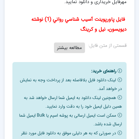
مهرفایل خریداری و دانلود نمایید.
فایل پاورپوینت آسيب شناسي رواني (1) نوشته‌
ديويسون، نيل و كرينگ
قسمتی از متن فایل:
مطالعه بیشتر
تعريف آسيب شناسي رواني: رشته‌اي كه به مطالعه ماهيت و
شكل گيري رفتار، افكار، و احساسات نا بهنجار مي‌پردازد.
راهنمای خرید:
لینک دانلود فایل بلافاصله بعد از پرداخت وجه به نمایش
چالش‌هاي پيش‌روي اين رشته عبارتند از:
در خواهد آمد.
همچنین لینک دانلود به ایمیل شما ارسال خواهد شد به
.1تحمل ابهام
همین دلیل ایمیل خود را به دقت وارد نمایید.
.2حفظ عينيت
ممکن است ایمیل ارسالی به پوشه اسپم یا Bulk ایمیل شما
.3تعريف رفتار نابهنجار
ارسال شده باشد.
تحمل ابهام: يعني توان مواجهه با اطلاعات ضد‌ و ‌نقيض
در صورتی که به هر دلیلی موفق به دانلود فایل مورد نظر