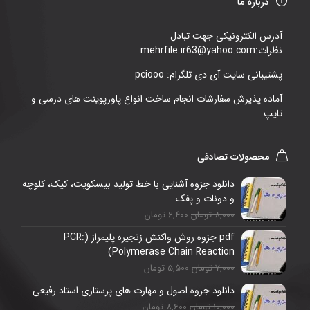
درباره ما
آدرس الکترونیکی جهت تبادل
نظرات:mehrfile.ir63@yahoo.com
پشتیبانی سایت آی دی تلگرام: pciooo
آماده پذیرش سفارشات انجام ساخت انواع پاورپوینت های درسی و
تایپ
محصولات تصادفی
دانلود جزوه آشنایی با خط تولید بیسکویت، کیک، کلوچه
و دونات و پفک
8,000 تومان
6,400 تومان
pdf جزوه روش واکنش زنجیره پلیمراز (PCR:
Polymerase Chain Reaction)
7,000 تومان
5,500 تومان
دانلود جزوه اصول و مهارت های پرستاری استاد رفیعی
10,000 تومان
8,600 تومان