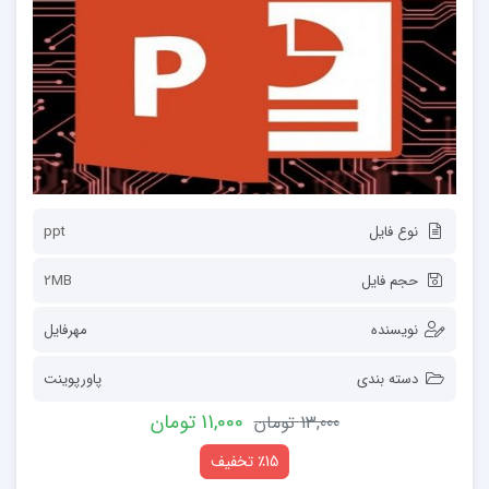
نوع فایل
ppt
حجم فایل
2MB
نویسنده
مهرفایل
دسته بندی
پاورپوینت
11,000 تومان
13,000 تومان
٪15 تخفیف