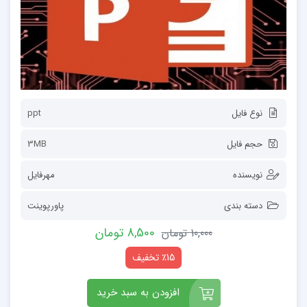
نوع فایل
ppt
حجم فایل
3MB
نویسنده
مهرفایل
دسته بندی
پاورپوینت
8,500 تومان
10,000 تومان
٪15 تخفیف
افزودن به سبد خرید