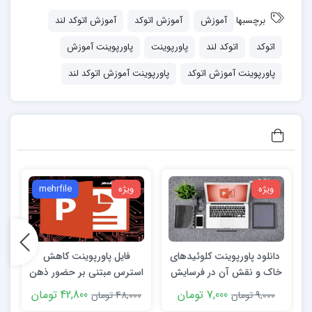
طراحي كانالها، دريجچه ها، سرريزهاو…
برچسبها
آموزش
آموزش اتوکد
آموزش اتوکد لند
ترسيم برش عرضي و طولي
اتوکد
اتوکد لند
پاورپوینت
پاورپوینت آموزش
ساخت سطوح شيبدار
پاورپوینت آموزش اتوکد
پاورپوینت آموزش اتوکد لند
ترسيم جنس لايه هاي الگوي عرضي
تبادل اطلاعات با GIS
و هزاران دستور ترسيمي و محاسباتي ديگر….
قبل از كار با نرم افزار:
1- نصب اتوكد 2006 تا 2008
ویژه
ویژه
mehrfile
2-نصب Auto Cad Land development
3-نصب Auto Cad Design
4- رفتن به منو Projects و انتخاب گزينه Menu
دانلود پاورپوینت کلوئیدهای
فایل پاورپوینت کاهش
خاک و نقش آن در فرسایش
استرس مبتنی بر حضور ذهن
pallets
7,000 تومان
42,800 تومان
9,000 تومان
48,000 تومان
0
5- فعال كردن منوهاي مورد نياز