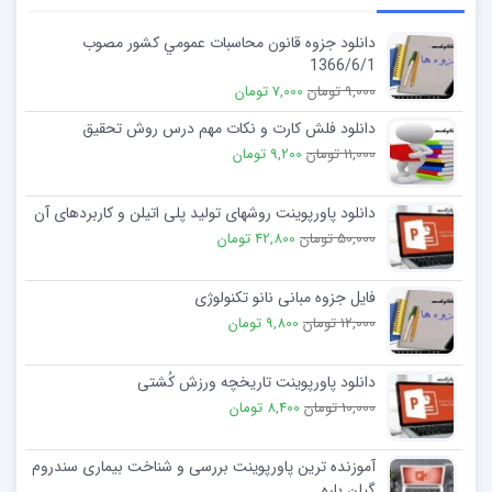
3-فاصله
دانلود جزوه قانون محاسبات عمومي كشور مصوب
1366/6/1
3-1- فاصله ژئودزي :
فاصله دو نقطه را بر روي شبكه ژئودزي
9,000 تومان
7,000 تومان
برحسب واحدهاي تنظيم شده نشان مي دهد.
دانلود فلش کارت و نکات مهم درس روش تحقیق
11,000 تومان
9,200 تومان
3-2- فاصله پيوسته: Inquiry>Continuous Distance>انتخاب
نقطه اول>انتخاب نقطه دوم>نقاط ديگر
دانلود پاورپوینت روشهای تولید پلی اتیلن و کاربردهای آن
50,000 تومان
42,800 تومان
3-3- كيلومتراژ و فاصله عمود از محور مسير
فایل جزوه مبانی نانو تکنولوژی
3-4- كيلومتراژ و فاصله عمود از محور اشياءكدي
12,000 تومان
9,800 تومان
دانلود پاورپوینت تاریخچه ورزش کُشتی
10,000 تومان
8,400 تومان
آموزنده ترین پاورپوینت بررسی و شناخت بیماری سندروم
گیلن باره