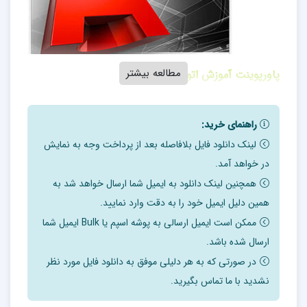
مطالعه بیشتر
پاورپوینت آموزش اتوکد لند
برخي كاربردهاي AutoCad Land در طراحي سازه هاي
راهنمای خرید:
مهندسي حفاظت آب و خاك:
لینک دانلود فایل بلافاصله بعد از پرداخت وجه به نمایش
در خواهد آمد.
ترسيم طرحهاي مهندسي
همچنین لینک دانلود به ایمیل شما ارسال خواهد شد به
محاسبه حجم رسوب پشت سد
همین دلیل ایمیل خود را به دقت وارد نمایید.
محاسبه حجم خاكريزي و حجم خاكبرداري
ممکن است ایمیل ارسالی به پوشه اسپم یا Bulk ایمیل شما
ترسيم و برچسب گذاري خطوط تراز
ارسال شده باشد.
محاسبات هيدرولوژيكي
در صورتی که به هر دلیلی موفق به دانلود فایل مورد نظر
محاسبات هيدروليكي
نشدید با ما تماس بگیرید.
گزارش گيري براي پياده كردن طرح در عرصه