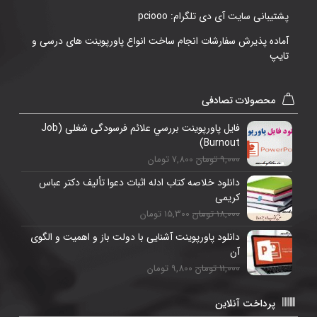
پشتیبانی سایت آی دی تلگرام: pciooo
آماده پذیرش سفارشات انجام ساخت انواع پاورپوینت های درسی و
تایپ
محصولات تصادفی
فایل پاورپوینت بررسي علائم فرسودگی شغلی (Job
Burnout)
9,000 تومان
7,800 تومان
دانلود خلاصه کتاب ادله اثبات دعوا تأليف دکتر عباس
کریمی
18,000 تومان
15,300 تومان
دانلود پاورپوینت آشنایی با دولت باز و اهمیت و الگوی
آن
11,000 تومان
9,800 تومان
پرداخت آنلاین