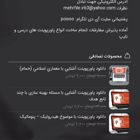
آدرس الکترونیکی جهت تبادل
نظرات:mehrfile.ir63@yahoo.com
پشتیبانی سایت آی دی تلگرام: pciooo
آماده پذیرش سفارشات انجام ساخت انواع پاورپوینت های درسی و
تایپ
محصولات تصادفی
دانلود پاورپوینت آشنايي با معماري اسلامي (حمام)
11,000 تومان
9,000 تومان
دانلود پاورپوینت آشنایی با مسئله بهینه سازی با چند
تابع هدف
13,000 تومان
11,700 تومان
دانلود پاورپوینت با موضوع هیدرولیک – پنوماتیک
8,000 تومان
6,700 تومان