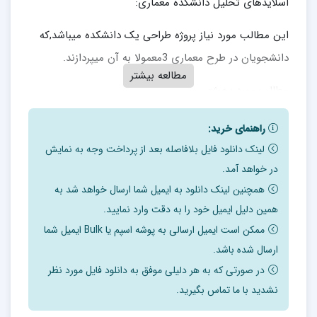
اسلایدهای تحلیل دانشکده معماری:
این مطالب مورد نیاز پروژه طراحی یک دانشکده میباشد,که
دانشجویان در طرح معماری 3معمولا به آن میپردازند.
مطالعه بیشتر
مطالب مورد بحث:
بررسی سایت پروژه.
راهنمای خرید:
بررسی عوامل اقلیمی لازمبرای طراحی.
لینک دانلود فایل بلافاصله بعد از پرداخت وجه به نمایش
انالیز پلانها,و رسم دیاگرام های لازم.
در خواهد آمد.
توجه توضیح زیر خارج از متن فایل می باشد:
همچنین لینک دانلود به ایمیل شما ارسال خواهد شد به
همین دلیل ایمیل خود را به دقت وارد نمایید.
آموزش معماری در ایران با تاسیس دانشکده هنرهای زیبا در
ممکن است ایمیل ارسالی به پوشه اسپم یا Bulk ایمیل شما
سال 1318 آغاز به فعالیت نمود.
ارسال شده باشد.
بنیان‌گذاران آموزش معماری در ایران، باستان‌شناسان
در صورتی که به هر دلیلی موفق به دانلود فایل مورد نظر
نشدید با ما تماس بگیرید.
فرانسوی و فارغ‌التحصیلان رشته معماری مدرسه عالی ملی
هنرهای زیبای فرانسه بودند و آموزش دانشکده نیز براساس