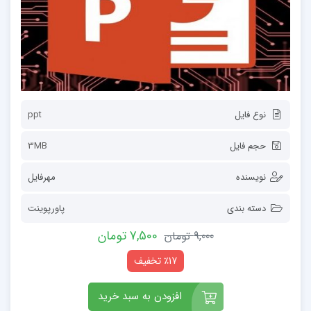
نوع فایل
ppt
حجم فایل
3MB
نویسنده
مهرفایل
دسته بندی
پاورپوینت
7,500 تومان
9,000 تومان
٪17 تخفیف
افزودن به سبد خرید