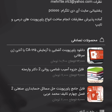
نظرات:mehrfile.ir63@yahoo.com
پشتیبانی سایت آی دی تلگرام: pciooo
آماده پذیرش سفارشات انجام ساخت انواع پاورپوینت های درسی و
تایپ
محصولات تصادفی
دانلود پاورپوینت آشنایی با آزمایش CA-۱۲۵ یا آنتی ژن
سرطانی
12,000 تومان
10,400 تومان
فایل جزوه آسیب شناسی روانی 2 دکتر وارسته
9,000 تومان
7,000 تومان
فایل جامع پاورپوینت حل مسائل حسابداری صنعتی 2
فصل چهارم تالیف محمد عربی
8,000 تومان
6,000 تومان