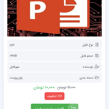
نوع فایل
ppt
حجم فایل
14MB
نویسنده
مهرفایل
دسته بندی
پاورپوینت
10,000 تومان
12,000 تومان
٪17 تخفیف
افزودن به سبد خرید