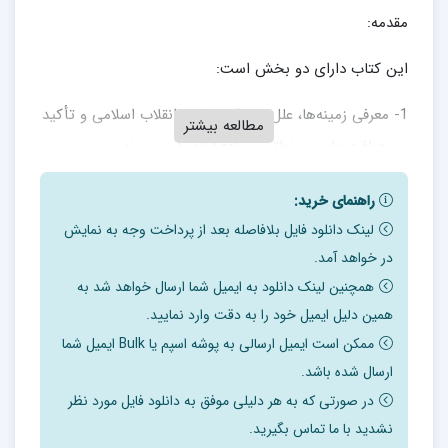
مقدمه:
این کتاب دارای دو بخش است:
1- معرفی زمینه‌ها، علل و عوامل وقوع انقلاب اسلامی و تأکید
مطالعه بیشتر
بر رهیافت علمی، منطقی و واقع‌گرا در این زمینه
2- بیان بازتاب‌ها، تأثیرات و امواج جهانی انقلاب اسلامی،
راهنمای خرید:
شامل بازتاب نظری و عملی انقلاب اسلامی در جهان، نظام
لینک دانلود فایل بلافاصله بعد از پرداخت وجه به نمایش
بین‌الملل و آینده غرب.
در خواهد آمد.
همچنین لینک دانلود به ایمیل شما ارسال خواهد شد به
بخش نخست
همین دلیل ایمیل خود را به دقت وارد نمایید.
ممکن است ایمیل ارسالی به پوشه اسپم یا Bulk ایمیل شما
فصل اول : رهيافت علمي
ارسال شده باشد.
گفتار اول: تحلیل وقوع انقلاب اسلامی با کدام رهیافت؟
در صورتی که به هر دلیلی موفق به دانلود فایل مورد نظر
نشدید با ما تماس بگیرید.
گفتار دوم: معرفی چند دیدگاه مشهور فرهنگی