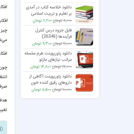
افکا
دانلود خلاصه کتاب در آمدی
بر تعلیم و تربیت اسلامی
(2)
افكا
8,000 تومان
6,200 تومان
چيز 
فایل جزوه درس كنترل
فرآيندها (26346)
مي‌ش
11,000 تومان
9,300 تومان
افکا
دانلود پاورپوینت هرم سلسله
مراتب نیازهای مازلو
17,000 تومان
14,800 تومان
چون 
دانلود پاورپوینت آگاهی از
انتظ
داروهای رقیق کننده خون
صرف 
برای کاهش خطر لخته شدن
10,000 تومان
8,500 تومان
هدف 
تغيير دادن 