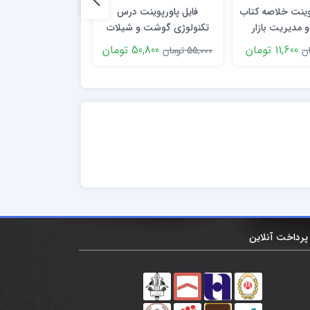
پوینت خلاصه کتاب
فایل پاورپوینت درس
دانلود پاورپوینت
 و مديريت بازار
تکنولوژی گوشت و شیلات
زنجیره تامین و کار
حسن الوداری
بانک خون
11,600 تومان
50,800 تومان
6,000 توما
55,000 تومان
8,000 تومان
پرداخت آنلاین