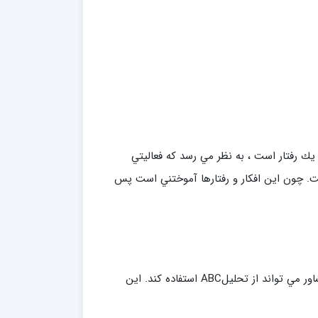
يك رفتار است ، به نظر مي رسد كه فعاليتي
ت. چون اين افكار و رفتارها آموختني است پس
براي آشنايي مراجع با اين مطلب كه افكار چگونه بر رفتارها اثر مي گذارند ، مشاور مي تواند از تحليلABC استفاده كند. اين