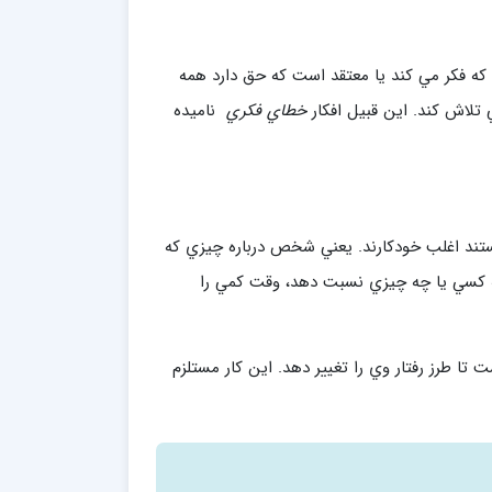
كسي كه فكر مي كند يا معتقد است كه حق دارد همه
ي تلاش كند. اين قبيل افكار
خطاي فكري
ناميده
ستند اغلب خودكارند. يعني شخص درباره چيزي كه
ه چه كسي يا چه چيزي نسبت دهد، وقت كمي را
تا طرز رفتار وي را تغيير دهد. اين كار مستلزم