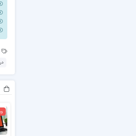
در
وی