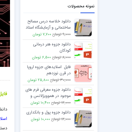
نمونه محصولات
دانلود خلاصه درس مصالح
ساختمانی و آزمایشگاه استاد
سبزی پور
9,000 تومان
7,700 تومان
دانلود جزوه هنر درمانی
کودکان
8,000 تومان
6,500 تومان
فایل اسلایدهای جزوه اروپا
در قرن نوزدهم
30,000 تومان
25,800 تومان
دانلود جزوه معرفی فرم های
فایل
موجود در هموویژلانس و
الزامات تکمیل آنها
12,000 تومان
10,400 تومان
دانش
دانلود جزوه پول و بانکداری
اسلا
12,000 تومان
10,000 تومان
دستر