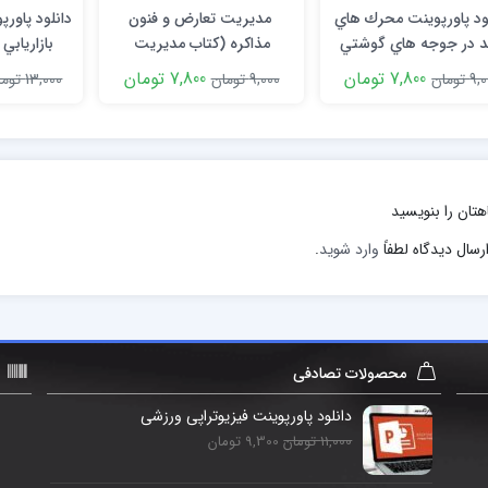
ود پاورپوینت محرك هاي
مدیریت تعارض و فنون
دانلود پاور
 در جوجه هاي گوشتي
مذاکره (کتاب مدیریت
بازاريابي
تعارض) ppt
تالیف 
7,800 تومان
7,800 تومان
 تومان
9,000 تومان
13,000 تومان
هتان را بنویسید
رسال دیدگاه لطفاً
وارد شوید
.
محصولات تصادفی
دانلود پاورپوینت فیزیوتراپی ورزشی
11,000 تومان
9,300 تومان