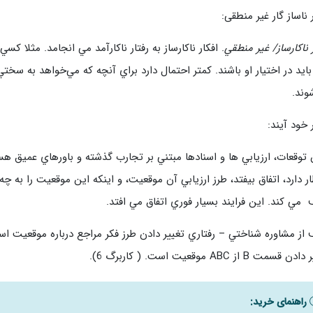
ر ناساز گار غیر منطقی:
ر ناكارساز/ غير منطقي
. افكار ناكارساز به رفتار ناكارآمد مي انجامد. مثلا 
بايد در اختيار او باشند. كمتر احتمال دارد براي آنچه كه مي‌خواهد به سخت
وند.
ر خود آیند:
توقعات، ارزيابي ها و اسنادها مبتني بر تجارب گذشته و باورهاي عميق ه
ار دارد، اتفاق بيفتد، طرز ارزيابي آن موقعيت، و اينكه اين موقعيت را ب
مي كند. اين فرايند بسيار فوري اتفاق مي افتد.
از مشاوره شناختي – رفتاري تغيير دادن طرز فكر مراجع درباره موقعيت است 
قسمت B از ABC موقعيت است. ( كاربرگ 6).
راهنمای خرید: