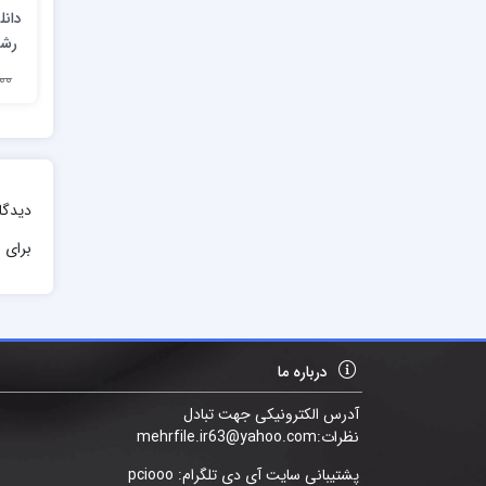
دانل
رشد
9,000
دیدگا
برای ا
درباره ما
آدرس الکترونیکی جهت تبادل
نظرات:mehrfile.ir63@yahoo.com
پشتیبانی سایت آی دی تلگرام: pciooo