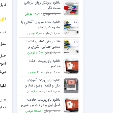
دانلود پروتکل روان درمانی
فایل
مثبت نگر
22,000 تومان
18,800 تومان
فایل
دانلود مقاله مروری آشنايي با
سندرم کمپارتمان
قسمت
7,000 تومان
5,800 تومان
مقاله روش شناسی اقتصاد
مدل 
سنجی فضايی؛ تئوری و
کاربرد
8,000 تومان
6,500 تومان
طبق 
دانلود پاورپوینت احکام
آموخ
محتضر
مي‌تو
8,000 تومان
6,100 تومان
دانلود پاورپوینت آموزش
الفب
اذان و اقامه ،وضو ، نماز و
تیمم
10,000 تومان
8,000 تومان
دانلود پاورپوینت خلاصه
فصل اول و دوم درس تئوری
تحلي
الاستیسیته
17,000 تومان
15,800 تومان