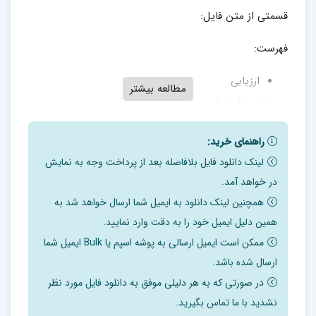
قسمتی از متن فایل:
فهرست:
ارزیابی
مطالعه بیشتر
نمودار نسلی
پرسش های مربوط به فرایند
راهنمای خرید:
آزمایش های ارتباطی
لینک دانلود فایل بلافاصله بعد از پرداخت وجه به نمایش
مثلث زدایی
در خواهد آمد.
تعلیم دادن
همچنین لینک دانلود به ایمیل شما ارسال خواهد شد به
اتخاذ موضع من
همین دلیل ایمیل خود را به دقت وارد نمایید.
داستان جابه جایی
ممکن است ایمیل ارسالی به پوشه اسپم یا Bulk ایمیل شما
ارسال شده باشد.
فرآیند درمان -ارزیابی
در صورتی که به هر دلیلی موفق به دانلود فایل مورد نظر
نشدید با ما تماس بگیرید.
ارزیابی نظام خانواده گسترده با توصیف و تاریخچه ای از