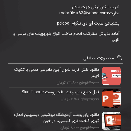
آدرس الکترونیکی جهت تبادل
نظرات:mehrfile.ir63@yahoo.com
پشتیبانی سایت آی دی تلگرام: pciooo
آماده پذیرش سفارشات انجام ساخت انواع پاورپوینت های درسی و
تایپ
محصولات تصادفی
دانلود فلش کارت قانون آیین دادرسی مدنی با تکنیک
لایتنر
40,000 تومان
32,800 تومان
فایل جامع پاورپوینت بافت پوست Skin Tissue
8,000 تومان
6,500 تومان
دانلود پاورپوینت آزمایشگاه بیوشیمی دیسیپلین اندازه
گیری غلظت تری گلیسرید در خون
10,000 تومان
8,000 تومان