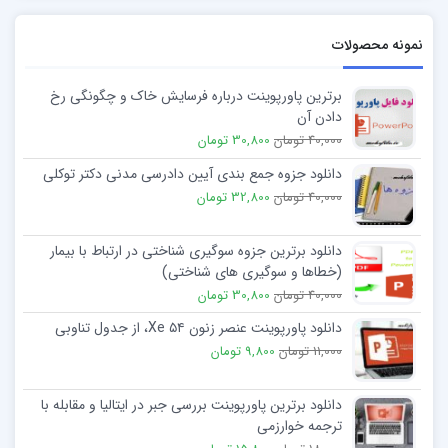
تعداد خواهر برادر، اسامی ]تاریخ تولدها
علت مرگ و میرها
نمونه محصولات
v4 درباره دیگران پرس و جو کنید
برترین پاورپوینت درباره فرسایش خاک و چگونگی رخ
دادن آن
والدین
40,000 تومان
30,800 تومان
علل مرگ یا جدایی
دانلود جزوه جمع بندی آیین دادرسی مدنی دکتر توکلی
40,000 تومان
32,800 تومان
خواهر ها برادرها و سن و مرگ شغل و سلامت
v5 متغیر های قومی فرهنگی
دانلود برترین جزوه سوگیری شناختی در ارتباط با بیمار
(خطاها و سوگیری های شناختی)
مراسم و ایین های موجود (نگرش نسبت به مرگ ،
40,000 تومان
30,800 تومان
دفن ، مراسم سالگرد)
دانلود پاورپوینت عنصر زنون Xe ۵۴، از جدول تناوبی
11,000 تومان
9,800 تومان
داغ دل ها و ضربه های روانی ناشی از آن
تاثیر متغیر های قومی ،نقش های خانوادگی عملکرد
دانلود برترین پاورپوینت بررسی جبر در ایتالیا و مقابله با
فردی
ترجمه خوارزمی