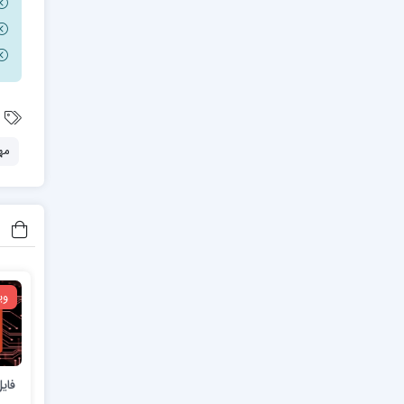
مه
وی
فای