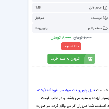
حجم فایل
2MB
نویسنده
مهرفایل
دسته بندی
پاورپوینت
8,000 تومان
10,000 تومان
٪20 تخفیف
افزودن به سبد خرید
ور شماست
فایل پاورپوینت مهندسی فرودگاه (رشته
سیار ارزنده و مفید می باشد
. و در غالب فرمت
د استفاده شما سروران گرامی واقع گردد. در صورت