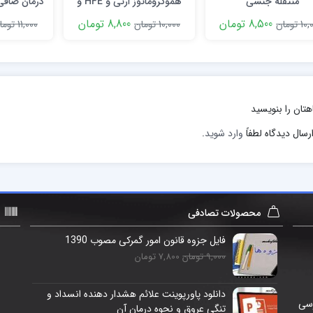
منتقله جنسی
هموکروماتوز ارثی و HFE و
درمان صافی 
عوامل بروز آن
و بزرگسالا
8,500 تومان
8,800 تومان
 تومان
10,000 تومان
11,000 تومان
هتان را بنویسید
رسال دیدگاه لطفاً
وارد شوید
.
محصولات تصادفی
فایل جزوه قانون امور گمرکی مصوب 1390
9,000 تومان
7,800 تومان
دانلود پاورپوینت علائم هشدار دهنده انسداد و
رسی
تنگی عروق و نحوه درمان آن