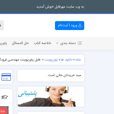
به وب سایت مهرفایل خوش آمدید
ورود | ثبت‌نام
دسته بندی
خلاصه کتاب
حل المسائل
پاورپ
خانه
»
دانلود ها
»
پاورپوینت
»
فایل پاورپوینت مهندسی فرودگ
سبد خریدتان خالی است.
ویژه