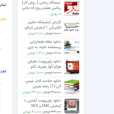
ایستگاه ریاضی ( روش کار)
تمای
ریاضی هشتم روح اله تختی
پور
به زودی
مقد
گزارش آزمایشگاه ماشین
الکتریکی 1 آزمایش ژنراتور
DC خود تحریک حالت شنت
8,000 تومان
6,800 تومان
حالت بارداری
دانلود مقاله هنجاریابی
پرسشنامه اعتیاد به بازی
های آنلاین
9,000 تومان
7,300 تومان
دانلود پاورپوینت معرفی
هوگو آلوار هنريك آلتو
اهد
(آلوارآلتو)
10,000 تومان
8,000 تومان
دانلود خلاصه کتاب شیمی
آلی (1) رشته شیمی
38,000 تومان
33,800 تومان
دانلود پاورپوینت آشنایی با
آزمایش EMG و NCS
33,000 تومان
30,800 تومان