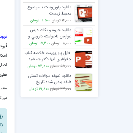
دانلود پاورپوینت با موضوع
محيط زیست
14,000 تومان
12,500 تومان
دانلود جزوه و نکات درس
فرود
عوارض ناخواسته دارويي و
نحوه گزارش دهي
18,000 تومان
15,300 تومان
فُرو
فایل پاورپوینت خلاصه کتاب
امکا
جغرافیای آبها دکتر جمشید
اصلی
جداری عیوضی
55,000 تومان
52,800 تومان
هلی‌
دانلود نمونه سوالات تستی
طبقه بندی شده تاریخ
معمو
فرهنگ و تمدن اسلامی
23,000 تومان
19,800 تومان
می‌ت