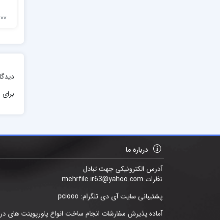
10,000
دیدگا
برای ا
درباره ما
آدرس الکترونیکی جهت تبادل
نظرات:mehrfile.ir63@yahoo.com
پشتیبانی سایت آی دی تلگرام: pciooo
آماده پذیرش سفارشات انجام ساخت انواع پاورپوینت های د