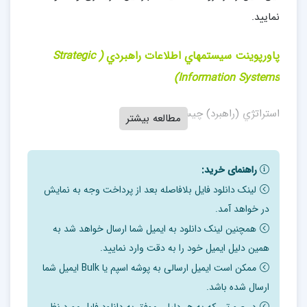
نمایید.
پاورپوینت سيستمهاي اطلاعات راهبردي
(
Strategic
)
Information Systems
استراتژي (راهبرد) چيست؟
مطالعه بیشتر
يکي از صاحبنظران به نام آقاي چارلز ويزمن Charls Wisman,
1984 سيستم هاي اطلاعات استراتژيک را اينگونه تعريف مي
راهنمای خرید:
نمايد: “استفاده خلاق از سيستم هاي اطلاعاتي در راستاي
لینک دانلود فایل بلافاصله بعد از پرداخت وجه به نمایش
در خواهد آمد.
پشتيباني از استراتژيهاي رقابتي شرکت با هدف رسيدن به
همچنین لینک دانلود به ایمیل شما ارسال خواهد شد به
رقباي تجاري و يا کسب برتري در مقابل آنها.” بطور کلي مي
همین دلیل ایمیل خود را به دقت وارد نمایید.
توان گفت هر سيستم اطلاعاتي که بتواند موقعيت رقابتي
ممکن است ایمیل ارسالی به پوشه اسپم یا Bulk ایمیل شما
سازمان را پشتيباني کند يا به هر ترتيبي براي سازمان مزيت
ارسال شده باشد.
رقابتي ايجاد نمايد مي تواند يک سيستم اطلاعات استراتژيک