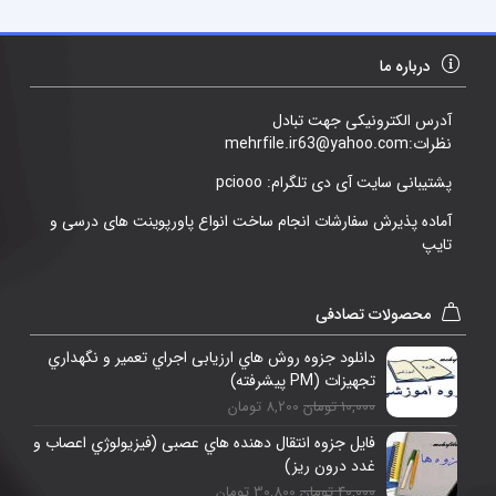
درباره ما
آدرس الکترونیکی جهت تبادل
نظرات:mehrfile.ir63@yahoo.com
پشتیبانی سایت آی دی تلگرام: pciooo
آماده پذیرش سفارشات انجام ساخت انواع پاورپوینت های درسی و
تایپ
محصولات تصادفی
دانلود جزوه روش هاي ارزیابی اجراي تعمیر و نگهداري
تجهیزات (PM پیشرفته)
10,000 تومان
8,200 تومان
فایل جزوه انتقال دهنده هاي عصبی (فیزیولوژي اعصاب و
غدد درون ریز)
40,000 تومان
30,800 تومان