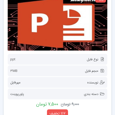
نوع فایل
ppt
حجم فایل
3MB
نویسنده
مهرفایل
دسته بندی
پاورپوینت
7,500 تومان
9,000 تومان
٪17 تخفیف