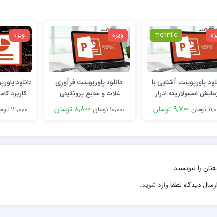
ژه
mehrfile
ویژه
ویژه
لود پاورپوینت آشنایی با
دانلود پاورپوینت فرآوری
دانلود پاور
مایش اسمولاریته ادرار
غلات و منابع پروتئینی
کاربرد کام
دکتر 
9,700 تومان
8,800 تومان
1 تومان
10,000 تومان
13,000 تومان
هتان را بنویسید
رسال دیدگاه لطفاً
وارد شوید
.