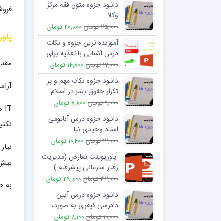
دانلود جزوه متون فقه مرکز
فروش
وکلا
25,000 تومان
20,800 تومان
پاور
آموزنده ترین جزوه و نکات
درس آشنایی با تغذیه برای
مقدم
پیشگیری و درمان پوکی
17,000 تومان
14,800 تومان
استخوان
دانلود جزوه نکات مهم و پر
آرام
تکرار حقوق بشر در اسلام
9,000 تومان
7,800 تومان
IT
دانلود جزوه درس آناتومی
نکنی
استاد وحیدی نیا
12,000 تومان
10,400 تومان
نياز
پاورپوینت تعارض (مدیریت
بيش 
رفتار سازمانی پیشرفته )
32,000 تومان
29,800 تومان
به طور 
دانلود جزوه درس آیین
دادرسی کیفری به صورت
نموداری و کاربردی
10,000 تومان
8,100 تومان