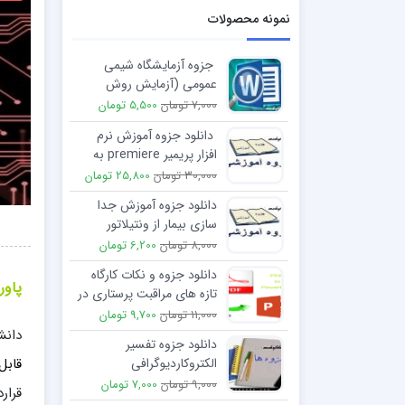
نمونه محصولات
جزوه آزمایشگاه شیمی
عمومی (آزمایش روش
استاندارد کردن یک محلول)
7,000 تومان
5,500 تومان
دانلود جزوه آموزش نرم
افزار پریمیر premiere به
زبان فارسی
30,000 تومان
25,800 تومان
دانلود جزوه آموزش جدا
سازی بيمار از ونتيلاتور
8,000 تومان
6,200 تومان
دانلود جزوه و نکات کارگاه
پاور
تازه های مراقبت پرستاری در
آسم
11,000 تومان
9,700 تومان
دانش
دانلود جزوه تفسیر
قابل
الکتروکاردیوگرافی
9,000 تومان
7,000 تومان
قرار