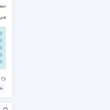
حفظ 
قابل
پا