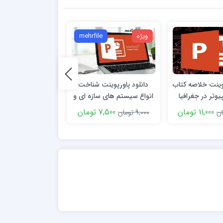
ویژه
mehrfile
ویژه
e
پوینت خلاصه کتاب
دانلود پاورپوینت شناخت
دانلود پاورپوینت ک
پيوتر در جغرافيا
انواع سیستم های سازه ای و
جذب و گزینش نیر
مهدی قرخلو
عملکرد آن ها
11,000 تومان
7,500 تومان
7,900 توما
9,000 تومان
9,000 تومان