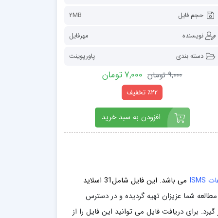
حجم فایل
2MB
نویسنده
مهرفایل
دسته بندی
پاورپوینت
7,000 تومان
9,000 تومان
٪22 تخفیف
افزودن به سبد خرید
ISM
می باشد. این فایل
شامل31 اسلاید
مطالعه شما عزیزان تهیه گردیده و در دسترس
یرد. برای دریافت فایل می توانید این فایل را از