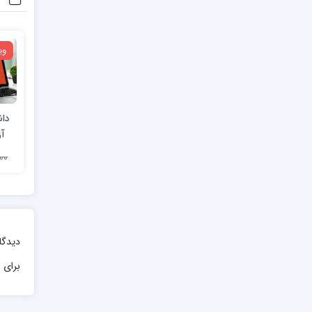
وی
دان
آز
1,000
دیدگا
برای ا