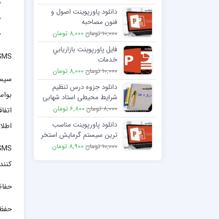
دانلود پاورپوینت اصول و
فنون مصاحبه
10,000 تومان
8,000 تومان
فایل پاورپوینت بازاريابي
ISMS چيس
خدمات
10,000 تومان
8,000 تومان
سیست
دانلود جزوه درس تنظیم
بواس
شرایط محیطی استاد شهابی
8,000 تومان
6,800 تومان
اتفا
دانلود پاورپوینت مناسب
اطلا
ترین سیستم گرمایش استخر
ماهی
10,000 تومان
8,900 تومان
کنند.
حفاظ
حفظ 