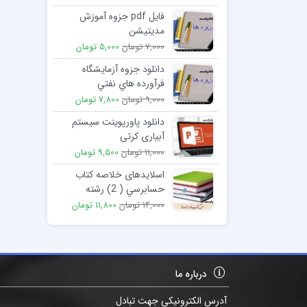
فایل pdf جزوه آموزش
مدیتیشن
7,000 تومان
5,000 تومان
دانلود جزوه آزمايشگاه
فرآورده هاي نفتي
9,000 تومان
7,800 تومان
دانلود پاورپوینت سیستم
آبیاری کرتی
11,000 تومان
9,500 تومان
اسلایدهای خلاصه کتاب
حسابرسي ( 2) رشته
حسابداري تأليف پرويز
14,000 تومان
11,800 تومان
گلستاني
درباره ما
آدرس الکترونیکی جهت تبادل