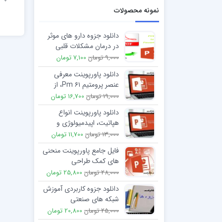
نمونه محصولات
دانلود جزوه دارو های موثر
در درمان مشکلات قلبی
9,000 تومان
7,100 تومان
دانلود پاورپوینت معرفی
عنصر پرومتیم Pm ۶۱، از
جدول تناوبی
19,000 تومان
16,700 تومان
دانلود پاورپوینت انواع
هپاتیت، اپیدمیولوژی و
روش های تشخیص
13,000 تومان
11,700 تومان
آزمایشگاهی
فایل جامع پاورپوینت منحنی
های کمک طراحی
28,000 تومان
25,800 تومان
دانلود جزوه کاربردی آموزش
شبکه های صنعتی
25,000 تومان
20,800 تومان