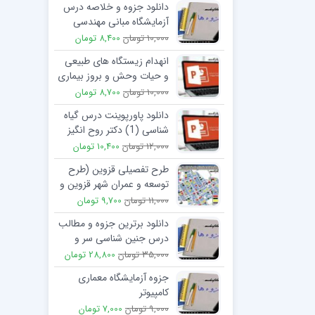
دانلود جزوه و خلاصه درس
آزمایشگاه مبانی مهندسی
ژنتیک مدرس دکتر شهرزاد
10,000 تومان
8,400 تومان
آقایی
انهدام زیستگاه های طبیعی
و حیات وحش و بروز بیماری
های جدید
10,000 تومان
8,700 تومان
دانلود پاورپوینت درس گیاه
شناسی (1) دکتر روح انگیز
نادری
12,000 تومان
10,400 تومان
طرح تفصیلی قزوین (طرح
توسعه و عمران شهر قزوین و
حوزه نفوذ) جلد چهارم
11,000 تومان
9,700 تومان
دانلود برترین جزوه و مطالب
درس جنین شناسی سر و
گردن (جنین شناسی لانگمن)
35,000 تومان
28,800 تومان
جزوه آزمایشگاه معماری
کامپیوتر
9,000 تومان
7,000 تومان