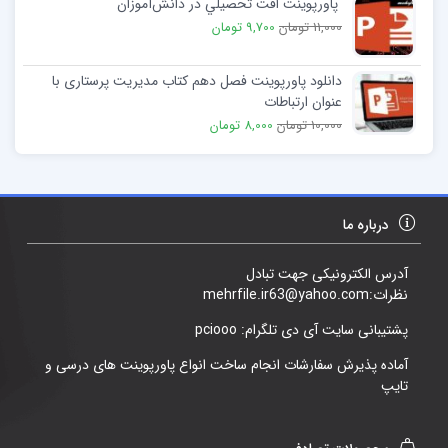
پاورپوینت افت تحصيلي در دانش‌آموزان
11,000 تومان
9,700 تومان
دانلود پاورپوینت فصل دهم کتاب مدیریت پرستاری با
عنوان ارتباطات
10,000 تومان
8,000 تومان
درباره ما
آدرس الکترونیکی جهت تبادل
نظرات:mehrfile.ir63@yahoo.com
پشتیبانی سایت آی دی تلگرام: pciooo
آماده پذیرش سفارشات انجام ساخت انواع پاورپوینت های درسی و
تایپ