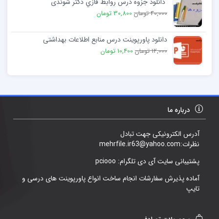
دانلود جزوه درس روابط فازي دکتر شوندی
40,000 تومان
30,800 تومان
دانلود پاورپوینت درس منابع اطلاعات بهداشتی
12,000 تومان
10,400 تومان
درباره ما
آدرس الکترونیکی جهت تبادل
نظرات:mehrfile.ir63@yahoo.com
پشتیبانی سایت آی دی تلگرام: pciooo
آماده پذیرش سفارشات انجام ساخت انواع پاورپوینت های درسی و
تایپ