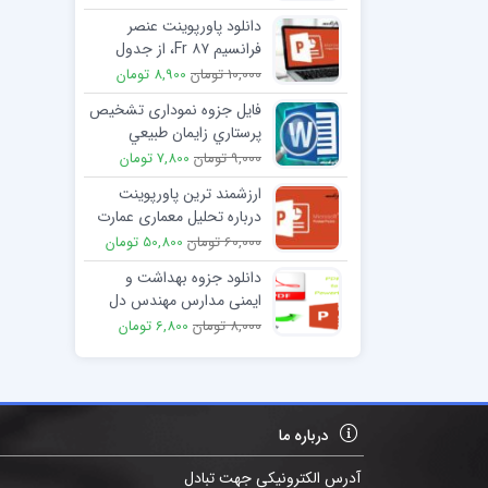
دانلود پاورپوینت عنصر
فرانسیم Fr ۸۷، از جدول
تناوبی
10,000 تومان
8,900 تومان
فایل جزوه نموداری تشخيص
پرستاري زايمان طبيعي
9,000 تومان
7,800 تومان
ارزشمند ترین پاورپوینت
درباره تحلیل معماری عمارت
شاپوری
60,000 تومان
50,800 تومان
دانلود جزوه بهداشت و
ایمنی مدارس مهندس دل
پیشه فصل دهم و یازدهم
8,000 تومان
6,800 تومان
درباره ما
آدرس الکترونیکی جهت تبادل