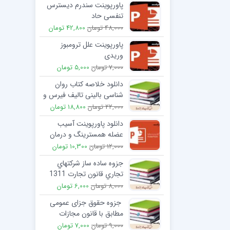
پاورپوینت سندرم دیسترس
تنفسی حاد
48,000 تومان
42,800 تومان
پاورپوینت علل ترومبوز
وریدی
7,000 تومان
5,000 تومان
دانلود خلاصه کتاب روان
شناسی بالینی تالیف فیرس و
ترال
22,000 تومان
18,800 تومان
دانلود پاورپوینت آسیب
عضله همسترینگ و درمان
جراحت‌های همسترینگ
12,000 تومان
10,300 تومان
جزوه ساده ساز شركتهاي
تجاري قانون تجارت 1311
8,000 تومان
6,000 تومان
جزوه حقوق جزای عمومی
مطابق با قانون مجازات
اسلامی مصوب سال 1392
9,000 تومان
7,000 تومان