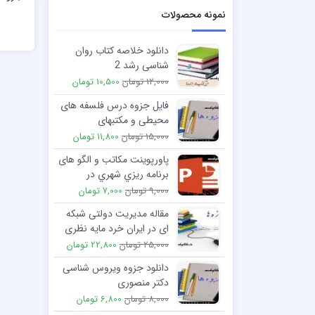
نمونه محصولات
دانلود خلاصه کتاب روان
شناسی رشد 2
12,000 تومان
10,500 تومان
فایل جزوه درس فلسفه های
محیطی و مکتبهای
جغرافیایی
15,000 تومان
11,800 تومان
پاورپوینت مکاتب و الگو های
برنامه ريزي شهري در
كاربست شهرهاي اسلامي
9,000 تومان
7,000 تومان
مقاله مدیریت دولتی شبکه
ای در ایران خرد مایه نظری
-عملی و استلزامات
25,000 تومان
22,800 تومان
دانلود جزوه ویروس شناسی
دکتر منصوری
8,000 تومان
6,800 تومان