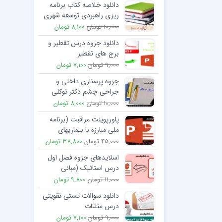
دانلود خلاصه کتاب برنامه
ریزی راهبردی توسعه شهری
جواد مهدیزاده
10,000 تومان
8,100 تومان
دانلود جزوه درس تقطیر و
برج های تقطیر
9,000 تومان
7,100 تومان
جزوه پرستاری داخلی و
جراحی چشم دکتر توکلی
10,000 تومان
8,000 تومان
پاورپوینت مراقبت (برنامه
ملی مبارزه با بیماریهای
واگیر)
45,000 تومان
38,800 تومان
اسلایدهای جزوه فصل اول
درس استاتیک (مبانی
استاتیک)
11,000 تومان
9,800 تومان
دانلود سوالات تستی تقویتی
درس مثلثات
9,000 تومان
7,100 تومان