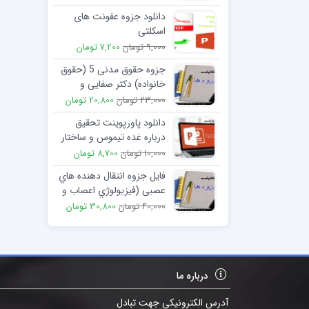
دانلود جزوه عفونت های
اسکلتی
9,000 تومان
7,200 تومان
جزوه حقوق مدنی 5 (حقوق
خانواده) دکتر صفایی و
امامی
23,000 تومان
20,800 تومان
دانلود پاورپوینت تحقیق
درباره غده تیموس و ساختار
آن
10,000 تومان
8,700 تومان
فایل جزوه انتقال دهنده هاي
عصبی (فیزیولوژي اعصاب و
غدد درون ریز)
40,000 تومان
30,800 تومان
درباره ما
آدرس الکترونیکی جهت تبادل