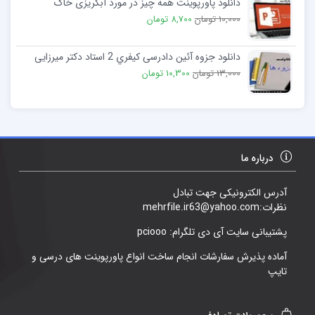
دانلود پاورپوینت همه چیز در مورد آبگریزی خاک
10,000 تومان
8,700 تومان
دانلود جزوه آئین دادرسی کیفري 2 استاد دکتر میرزایی
13,000 تومان
10,300 تومان
درباره ما
آدرس الکترونیکی جهت تبادل
نظرات:mehrfile.ir63@yahoo.com
پشتیبانی سایت آی دی تلگرام: pciooo
آماده پذیرش سفارشات انجام ساخت انواع پاورپوینت های درسی و
تایپ