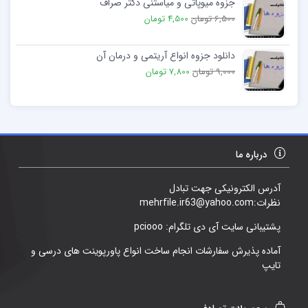
جزوه میوپاتی و میاستنی دکتر صراف
6,500 تومان
4,500 تومان
دانلود جزوه انواع آریتمی و درمان آن
9,000 تومان
7,800 تومان
درباره ما
آدرس الکترونیکی جهت تبادل
نظرات:mehrfile.ir63@yahoo.com
پشتیبانی سایت آی دی تلگرام: pciooo
آماده پذیرش سفارشات انجام ساخت انواع پاورپوینت های درسی و
تایپ