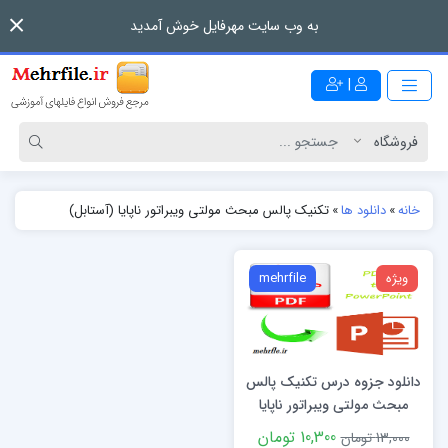
به وب سایت مهرفایل خوش آمدید
|
خانه
»
دانلود ها
»
تکنیک پالس مبحث مولتی ویبراتور ناپایا (آستابل)
ویژه
mehrfile
دانلود جزوه درس تکنیک پالس
مبحث مولتی ویبراتور ناپایا
(آستابل)
10,300 تومان
13,000 تومان