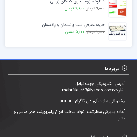
دانلود جزوه آبیاری گیاهان زراعی
9,000 تومان
7,800 تومان
جزوه معرفی ست پانسمان و پانسمان
7,000 تومان
5,000 تومان
درباره ما
آدرس الکترونیکی جهت تبادل
نظرات:mehrfile.ir63@yahoo.com
پشتیبانی سایت آی دی تلگرام: pciooo
آماده پذیرش سفارشات انجام ساخت انواع پاورپوینت های درسی و
تایپ