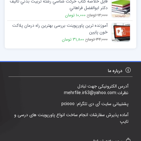
فایل خلاصه کتاب حركت شناسي رشته تربيت بدني تالیف
دكتر ابوالفضل فراهاني
12,000 تومان
10,000 تومان
آموزنده ترین پاورپوینت بررسی بهترین راه درمان پلاکت
خون پایین
34,000 تومان
31,800 تومان
درباره ما
آدرس الکترونیکی جهت تبادل
نظرات:mehrfile.ir63@yahoo.com
پشتیبانی سایت آی دی تلگرام: pciooo
آماده پذیرش سفارشات انجام ساخت انواع پاورپوینت های درسی و
تایپ