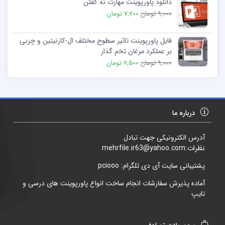
دانلود پاورپوینت مهارت نه گفتن
9,000 تومان
7,700 تومان
فایل پاورپوینت تاثیر سطوح مختلف ال-كارنيتين و چربی
بر عملکرد مرغان تخم گذار
9,000 تومان
7,500 تومان
درباره ما
آدرس الکترونیکی جهت تبادل
نظرات:mehrfile.ir63@yahoo.com
پشتیبانی سایت آی دی تلگرام: pciooo
آماده پذیرش سفارشات انجام ساخت انواع پاورپوینت های درسی و
تایپ