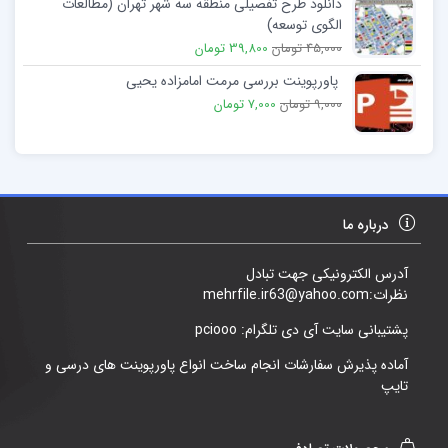
دانلود طرح تفصیلی منطقه سه شهر تهران (مطالعات
الگوی توسعه)
45,000 تومان
39,800 تومان
پاورپوینت بررسی مرمت امامزاده یحیی
9,000 تومان
7,000 تومان
درباره ما
آدرس الکترونیکی جهت تبادل
نظرات:mehrfile.ir63@yahoo.com
پشتیبانی سایت آی دی تلگرام: pciooo
آماده پذیرش سفارشات انجام ساخت انواع پاورپوینت های درسی و
تایپ