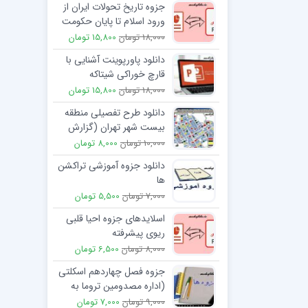
جزوه تاريخ تحولات ايران از
ورود اسلام تا پایان حکومت
علويان طبرستان
18,000 تومان
15,800 تومان
دانلود پاورپوینت آشنایی با
قارچ خوراکی شیتاکه
18,000 تومان
15,800 تومان
دانلود طرح تفصیلی منطقه
بیست شهر تهران (گزارش
الگوی توسعه منطقه 20)
10,000 تومان
8,000 تومان
دانلود جزوه آموزشی تراکشن
ها
7,000 تومان
5,500 تومان
اسلایدهای جزوه احیا قلبی
ریوی پیشرفته
8,000 تومان
6,500 تومان
جزوه فصل چهاردهم اسکلتی
(اداره مصدومین تروما به
سیستم عضلانی-اسکلتی)
9,000 تومان
7,000 تومان