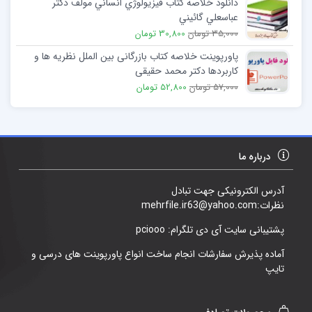
دانلود خلاصه کتاب فيزيولوژي انساني مولف دكتر
عباسعلي گائيني
35,000 تومان
30,800 تومان
پاورپوینت خلاصه کتاب بازرگانی بین الملل نظریه ها و
کاربردها دکتر محمد حقیقی
57,000 تومان
52,800 تومان
درباره ما
آدرس الکترونیکی جهت تبادل
نظرات:mehrfile.ir63@yahoo.com
پشتیبانی سایت آی دی تلگرام: pciooo
آماده پذیرش سفارشات انجام ساخت انواع پاورپوینت های درسی و
تایپ