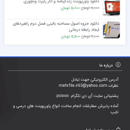
دانلود پاورپوینت زندگینامه و آثار رابرت ونچوری
8,000 تومان
5,800 تومان
دانلود جزوه اصول مصاحبه بالینی فصل دوم راهبردهای
ایجاد رابطه درمانی
7,000 تومان
5,500 تومان
درباره ما
آدرس الکترونیکی جهت تبادل
نظرات:mehrfile.ir63@yahoo.com
پشتیبانی سایت آی دی تلگرام: pciooo
آماده پذیرش سفارشات انجام ساخت انواع پاورپوینت های درسی و
تایپ