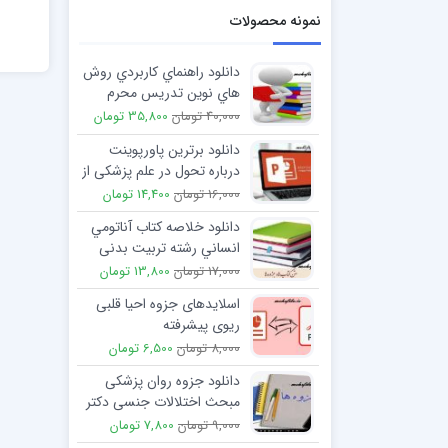
نمونه محصولات
دانلود راهنماي كاربردي روش
هاي نوين تدريس محرم
آقازاده
40,000 تومان
35,800 تومان
دانلود برترین پاورپوینت
درباره تحول در علم پزشكی از
طریق اكتشاف NIH
16,000 تومان
14,400 تومان
دانلود خلاصه کتاب آناتومي
انساني رشته تربيت بدنی
تالیف علي اصغر رواسي
17,000 تومان
13,800 تومان
اسلایدهای جزوه احیا قلبی
ریوی پیشرفته
8,000 تومان
6,500 تومان
دانلود جزوه روان پزشکی
مبحث اختلالات جنسی دکتر
خوزان
9,000 تومان
7,800 تومان