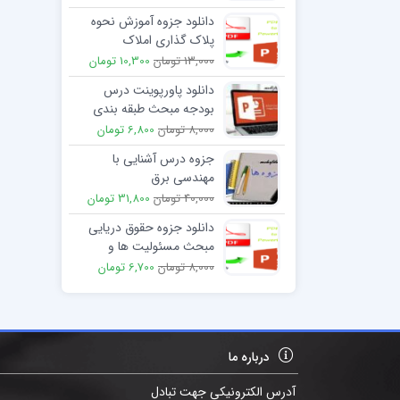
دانلود جزوه آموزش نحوه
پلاک گذاری املاک
13,000 تومان
10,300 تومان
دانلود پاورپوینت درس
بودجه مبحث طبقه بندی
بودجه
8,000 تومان
6,800 تومان
جزوه درس آشنایی با
مهندسی برق
40,000 تومان
31,800 تومان
دانلود جزوه حقوق دریایی
مبحث مسئولیت ها و
تعهدات فرمانده و کارکنان
8,000 تومان
6,700 تومان
کشتی
درباره ما
آدرس الکترونیکی جهت تبادل