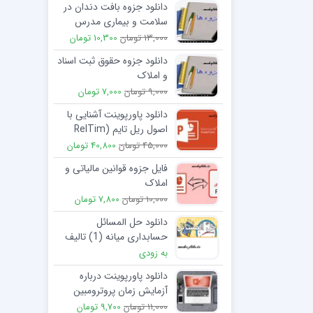
دانلود جزوه بافت دندان در
سلامت و بیماری مدرس
استاد دکتر قوامی
13,000 تومان
10,300 تومان
دانلود جزوه حقوق ثبت اسناد
و املاک
9,000 تومان
7,000 تومان
دانلود پاورپوینت آشنایی با
اصول ریل تایم (RelTim
PCR) 31 اسلاید
45,000 تومان
40,800 تومان
فایل جزوه قوانین مالیاتی و
املاک
10,000 تومان
7,800 تومان
دانلود حل المسائل
حسابداری میانه (1) تالیف
جمشید اسکندری
به زودی
دانلود پاورپوینت درباره
آزمایش زمان پروترومبین
(PT) پلاسما خون
11,000 تومان
9,700 تومان