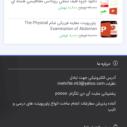
دانلود جزوه طيف سنجي رزونانس مغناطيسي هسته اي
12,000 تومان
10,200 تومان
پاورپوینت معاینه فیزیکی شکم The Physical
Examination of Abdomen
10,000 تومان
8,000 تومان
درباره ما
آدرس الکترونیکی جهت تبادل
نظرات:mehrfile.ir63@yahoo.com
پشتیبانی سایت آی دی تلگرام: pciooo
آماده پذیرش سفارشات انجام ساخت انواع پاورپوینت های درسی و
تایپ