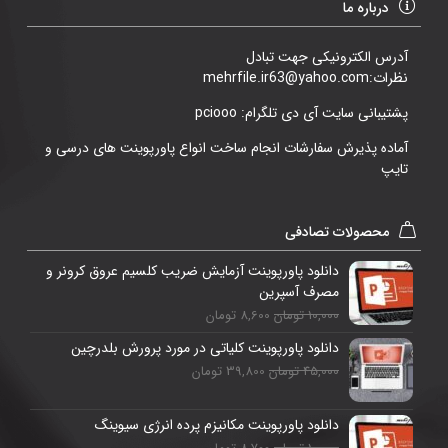
درباره ما
آدرس الکترونیکی جهت تبادل
نظرات:mehrfile.ir63@yahoo.com
پشتیبانی سایت آی دی تلگرام: pciooo
آماده پذیرش سفارشات انجام ساخت انواع پاورپوینت های درسی و
تایپ
محصولات تصادفی
دانلود پاورپوینت آزمایش ضریب کلسیم عروق کرونر و
مصرف آسپرین
10,000 تومان
8,600 تومان
دانلود پاورپوینت کلیاتی در مورد پرورش بلدرچین
45,000 تومان
39,800 تومان
دانلود پاورپوینت مکانیزم پرده انرژی سیوینگ