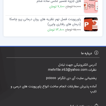
فایل جزوه تفسیر عکس ساده شکم
10,000 تومان
7,800 تومان
پاورپوینت فصل نهم نظریه های روان درمانی پرو چاسکا
(درمان های رفتاری ولپی)
15,000 تومان
13,800 تومان
درباره ما
آدرس الکترونیکی جهت تبادل
نظرات:mehrfile.ir63@yahoo.com
پشتیبانی سایت آی دی تلگرام: pciooo
آماده پذیرش سفارشات انجام ساخت انواع پاورپوینت های درسی و
تایپ