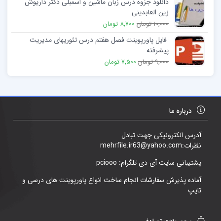
دانلود جزوه درس زبان ماشین و اسمبلی دکتر داریوش
زین العابدینی
10,000 تومان
8,700 تومان
فایل پاورپوینت فصل هفتم درس تئوریهای مدیریت
پیشرفته
9,000 تومان
7,500 تومان
درباره ما
آدرس الکترونیکی جهت تبادل
نظرات:mehrfile.ir63@yahoo.com
پشتیبانی سایت آی دی تلگرام: pciooo
آماده پذیرش سفارشات انجام ساخت انواع پاورپوینت های درسی و
تایپ