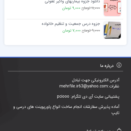
دانلود جزوه بیماریهای واگیر عفونی
11,000 تومان
9,000 تومان
جزوه درس جمعیت و تنظیم خانواده
9,000 تومان
7,000 تومان
درباره ما
آدرس الکترونیکی جهت تبادل
نظرات:mehrfile.ir63@yahoo.com
پشتیبانی سایت آی دی تلگرام: pciooo
آماده پذیرش سفارشات انجام ساخت انواع پاورپوینت های درسی و
تایپ