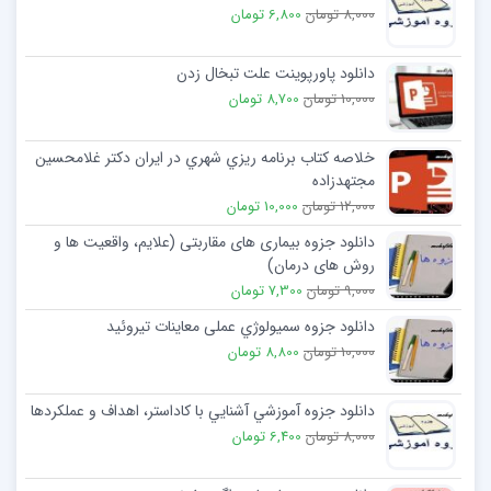
8,000 تومان
6,800 تومان
دانلود پاورپوینت علت تبخال زدن
10,000 تومان
8,700 تومان
خلاصه کتاب برنامه ريزي شهري در ايران دكتر غلامحسين
مجتهدزاده
12,000 تومان
10,000 تومان
دانلود جزوه بیماری های مقاربتی (علایم، واقعیت ها و
روش های درمان)
9,000 تومان
7,300 تومان
دانلود جزوه سمیولوژي عملی معاینات تیروئید
10,000 تومان
8,800 تومان
دانلود جزوه آموزشي آشنايي با كاداستر، اهداف و عملكردها
8,000 تومان
6,400 تومان