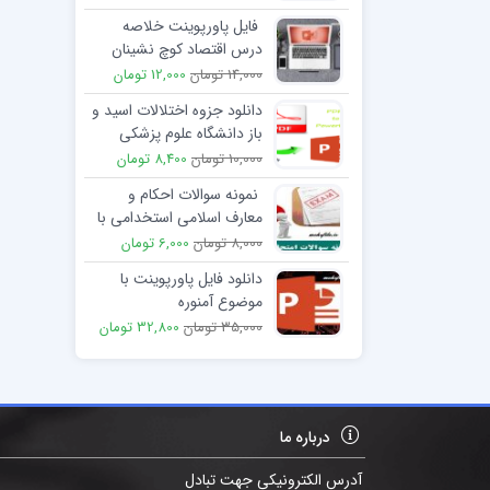
فایل پاورپوینت خلاصه
درس اقتصاد کوچ نشینان
ایران دکتر سید رحیم
14,000 تومان
12,000 تومان
مشیری
دانلود جزوه اختلالات اسید و
باز دانشگاه علوم پزشکی
شهید بهشتی
10,000 تومان
8,400 تومان
نمونه سوالات احکام و
معارف اسلامی استخدامی با
پاسخنامه
8,000 تومان
6,000 تومان
دانلود فایل پاورپوینت با
موضوع آمنوره
35,000 تومان
32,800 تومان
درباره ما
آدرس الکترونیکی جهت تبادل