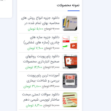
نمونه محصولات
دانلود جزوه انواع روش های
محاسبه بهای تمام شده در
سیستم ادواری
7,000 تومان
5,100 تومان
دانلود جزوه سازه های
چادری (سازه های غشایی)
9,000 تومان
7,900 تومان
دانلود پاورپوینت روشهای
صحیح انبارداری محصولات
دارویی GSP
16,000 تومان
14,400 تومان
آموزنده ترین پاورپوینت
بررسی و شناخت بیماری
سندروم گیلن باره
34,000 تومان
31,800 تومان
دانلود سوالات تستی مبحث
ساختار لوویس شیمی دهم
10,000 تومان
8,300 تومان