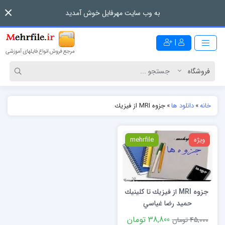
به وب سایت مهرفایل خوش آمدید
|
خانه
»
دانلود ها
»
جزوه MRI از فيزيك
ویژه
mehrfile
جزوه MRI از فيزيك تا كلينيك
حميد رضا غياسي
38,800 تومان
45,000 تومان