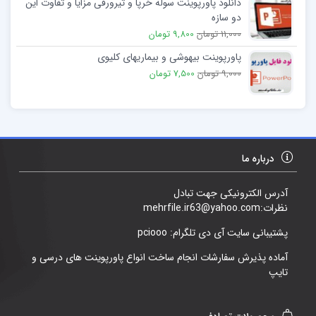
دانلود پاورپوینت سوله خرپا و تیرورقی مزایا و تفاوت این
دو سازه
11,000 تومان
9,800 تومان
پاورپوینت بیهوشی و بیماریهای کلیوی
9,000 تومان
7,500 تومان
درباره ما
آدرس الکترونیکی جهت تبادل
نظرات:mehrfile.ir63@yahoo.com
پشتیبانی سایت آی دی تلگرام: pciooo
آماده پذیرش سفارشات انجام ساخت انواع پاورپوینت های درسی و
تایپ