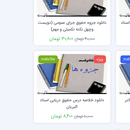
ستاد
دانلود جزوه حقوق جزای عمومی (دویست
وچهل نکته تکمیلی و مهم)
30,800 تومان
40,000 تومان
meh
ویژه
mehrfile
جزاي اختصاصی 2 دکتر
دانلود خلاصه درس حقوق دریایی استاد
اکبریان
8,400 تومان
10,000 تومان