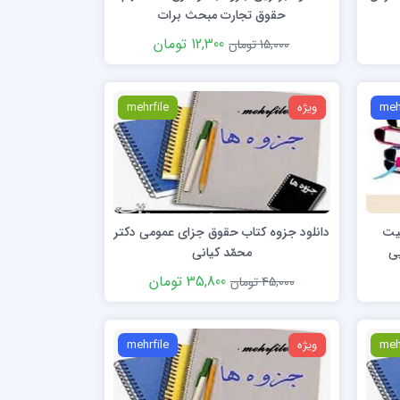
حقوق تجارت مبحث برات
12,300 تومان
15,000 تومان
meh
ویژه
mehrfile
میت
دانلود جزوه کتاب حقوق جزای عمومی دکتر
یی
محمّد کیانی
35,800 تومان
45,000 تومان
meh
ویژه
mehrfile