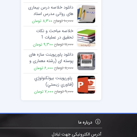
دانلود خلاصه درس بیماری
های روانی مدرس استاد
همتی
10,000 تومان
8,300 تومان
خلاصه مباحث و نکات
تحقیق در عملیات 1
11,000 تومان
9,300 تومان
دانلود پاورپوینت سازه های
پوسته ای (رشته معماری و
عمران )
8,000 تومان
6,000 تومان
پاورپوینت بيوتكنولوژي
(فناوري زيستي)
9,000 تومان
7,000 تومان
درباره ما
آدرس الکترونیکی جهت تبادل