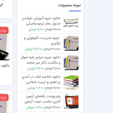
اي
نمونه محصولات
دانلود جزوه آموزش خواندن
جدول بخار ترمودینامیکی
7,000 تومان
5,100 تومان
ویژه
جزوه مدیریت تکنولوژی و
نوآوری
20,000 تومان
17,300 تومان
دانلود جزوه جرایم علیه اموال
و مالکیت دکتر میر محمد
دانلود
صادقی
9,000 تومان
7,300 تومان
دانلود خلاصه کتاب در آمدی
بر تعلیم و تربیت اسلامی
(2)
8,000 تومان
6,200 تومان
پاورپوینت راهنمای آزمون
ویژه
آماری مناسب جهت آزمون
فرضیه های پژوهش
12,000 تومان
10,400 تومان