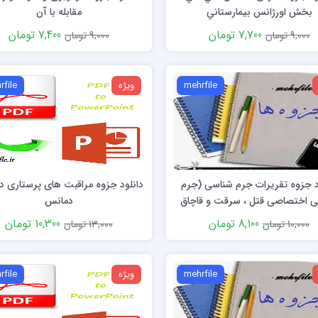
بخش اورژانس بيمارستاني
مقابله با آن
7,700 تومان
7,400 تومان
9,000 تومان
9,000 تومان
mehrfile
ویژه
rfile
د جزوه تقریرات جرم شناسی (جرم
دانلود جزوه مراقبت های پرستاری در 
 اختصاصی قتل ، سرقت و قاچاق
دمانس
مواد مخدر)
8,100 تومان
10,300 تومان
10,000 تومان
13,000 تومان
mehrfile
ویژه
rfile