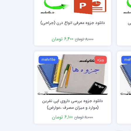
ی
دانلود جزوه معرفی انواع درن (جراحی)
6,400 تومان
8,000 تومان
meh
ویژه
mehrfile
دانلود جزوه بررسی داروی اپی نفرین
(موارد و میزان مصرف ،عوارض)
6,100 تومان
8,000 تومان