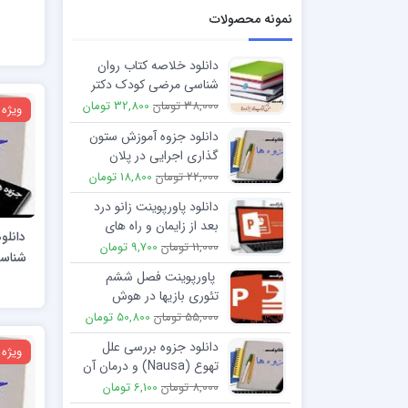
نمونه محصولات
دانلود خلاصه کتاب روان
شناسی مرضی کودک دکتر
حسين آزاد
38,000 تومان
32,800 تومان
ویژه
دانلود جزوه آموزش ستون
گذاری اجرایی در پلان
معماری
22,000 تومان
18,800 تومان
دانلود پاورپوینت زانو درد
بعد از زایمان و راه های
دانلو
توانبخشی
11,000 تومان
9,700 تومان
شناسی
پاورپوینت فصل ششم
تئوری بازیها در هوش
مصنوعی
55,000 تومان
50,800 تومان
دانلود جزوه بررسی علل
ویژه
تهوع (Nausa) و درمان آن
8,000 تومان
6,100 تومان