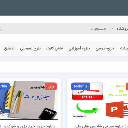
وینت
جزوه درسی
جزوه آموزشی
فلش کارت
طرح تفصیلی
تحقیق
مقاله پژوهشی
mehrfile
ویژه
rfile
ود جزوه معرفی شاخص هاي ملي
دانلود جزوه خونریزی و شوک و را