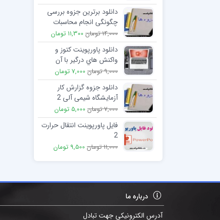
دانلود برترین جزوه بررسی
چگونگی انجام محاسبات
دارویی در بخش مراقبت
14,000 تومان
11,300 تومان
های ویژه
دانلود پاورپوینت كتوز و
واكنش هاي درگير با آن
9,000 تومان
7,000 تومان
دانلود جزوه گزارش کار
آزمایشگاه شیمی آلی 2
(ایزومري شدن)
7,000 تومان
5,000 تومان
فایل پاورپوینت انتقال حرارت
2
11,000 تومان
9,500 تومان
درباره ما
آدرس الکترونیکی جهت تبادل