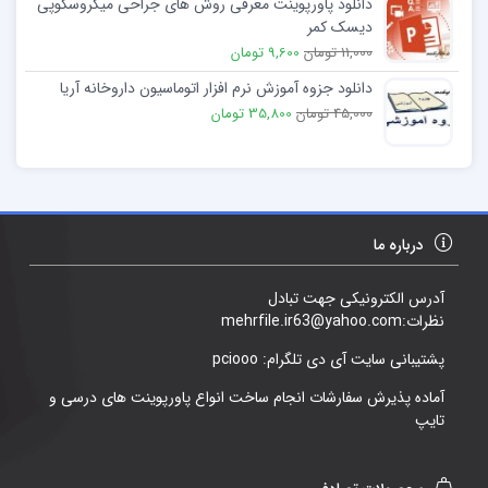
دانلود پاورپوینت معرفی روش های جراحی میکروسکوپی
دیسک کمر
11,000 تومان
9,600 تومان
دانلود جزوه آموزش نرم افزار اتوماسیون داروخانه آریا
45,000 تومان
35,800 تومان
درباره ما
آدرس الکترونیکی جهت تبادل
نظرات:mehrfile.ir63@yahoo.com
پشتیبانی سایت آی دی تلگرام: pciooo
آماده پذیرش سفارشات انجام ساخت انواع پاورپوینت های درسی و
تایپ