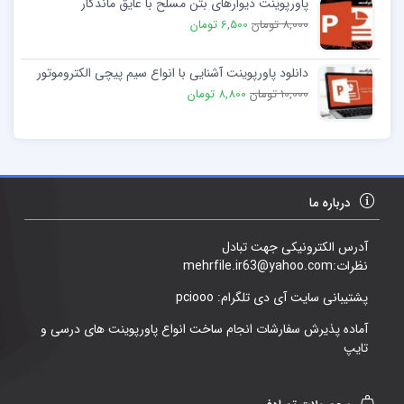
پاورپوینت دیوارهای بتن مسلح با عایق ماندگار
8,000 تومان
6,500 تومان
دانلود پاورپوینت آشنایی با انواع سیم پیچی الکتروموتور
10,000 تومان
8,800 تومان
درباره ما
آدرس الکترونیکی جهت تبادل
نظرات:mehrfile.ir63@yahoo.com
پشتیبانی سایت آی دی تلگرام: pciooo
آماده پذیرش سفارشات انجام ساخت انواع پاورپوینت های درسی و
تایپ