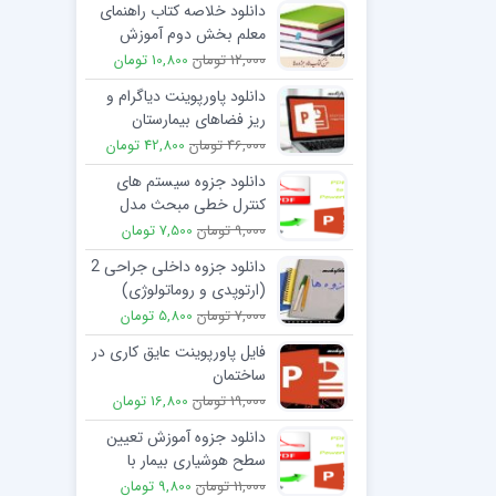
دانلود خلاصه کتاب راهنمای
معلم بخش دوم آموزش
نگاره ها
12,000 تومان
10,800 تومان
دانلود پاورپوینت دیاگرام و
ریز فضاهای بیمارستان
46,000 تومان
42,800 تومان
دانلود جزوه سیستم های
کنترل خطی مبحث مدل
فضای حالت و کنترل پذیری
9,000 تومان
7,500 تومان
دانلود جزوه داخلی جراحی 2
(ارتوپدی و روماتولوژی)
7,000 تومان
5,800 تومان
فایل پاورپوینت عایق کاری در
ساختمان
19,000 تومان
16,800 تومان
دانلود جزوه آموزش تعیین
سطح هوشیاری بیمار با
فوراسکار (FOUR Score)
11,000 تومان
9,800 تومان