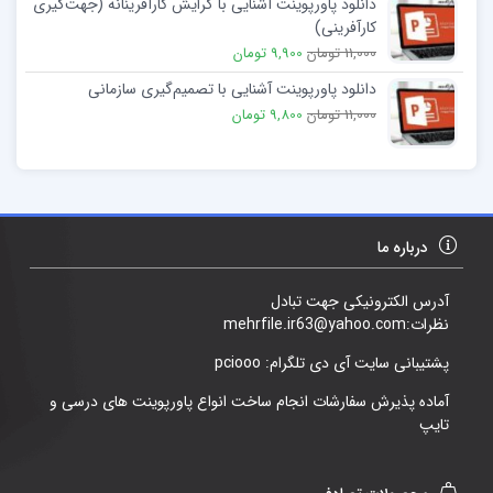
دانلود پاورپوینت آشنایی با گرایش کارآفرینانه (جهت‌گیری
کارآفرینی)
11,000 تومان
9,900 تومان
دانلود پاورپوینت آشنایی با تصمیم‌گیری سازمانی
11,000 تومان
9,800 تومان
درباره ما
آدرس الکترونیکی جهت تبادل
نظرات:mehrfile.ir63@yahoo.com
پشتیبانی سایت آی دی تلگرام: pciooo
آماده پذیرش سفارشات انجام ساخت انواع پاورپوینت های درسی و
تایپ