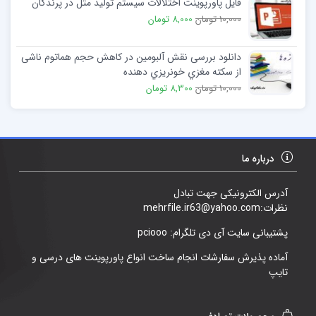
فایل پاورپوینت اختلالات سیستم تولید مثل در پرندگان
10,000 تومان
8,000 تومان
دانلود بررسی نقش آلبومین در کاهش حجم هماتوم ناشی
از سکته مغزي خونریزي دهنده
10,000 تومان
8,300 تومان
درباره ما
آدرس الکترونیکی جهت تبادل
نظرات:mehrfile.ir63@yahoo.com
پشتیبانی سایت آی دی تلگرام: pciooo
آماده پذیرش سفارشات انجام ساخت انواع پاورپوینت های درسی و
تایپ