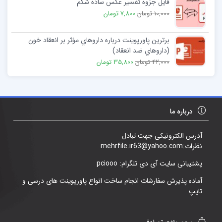
فایل جزوه تفسیر عکس ساده شکم
10,000 تومان
7,800 تومان
برترین پاورپوینت درباره داروهاي مؤثر بر انعقاد خون
(داروهاي ضد انعقاد)
42,000 تومان
35,800 تومان
درباره ما
آدرس الکترونیکی جهت تبادل
نظرات:mehrfile.ir63@yahoo.com
پشتیبانی سایت آی دی تلگرام: pciooo
آماده پذیرش سفارشات انجام ساخت انواع پاورپوینت های درسی و
تایپ