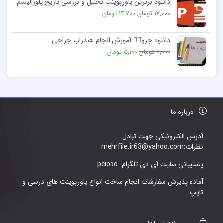
دانلود برترین پاورپوینت تحلیل و بررسی تاريخ پلوراليسم
17,000 تومان
14,700 تومان
دانلود جزوهٜ آموزش انجام هندراب جراحی
7,000 تومان
5,100 تومان
درباره ما
آدرس الکترونیکی جهت تبادل
نظرات:mehrfile.ir63@yahoo.com
پشتیبانی سایت آی دی تلگرام: pciooo
آماده پذیرش سفارشات انجام ساخت انواع پاورپوینت های درسی و
تایپ