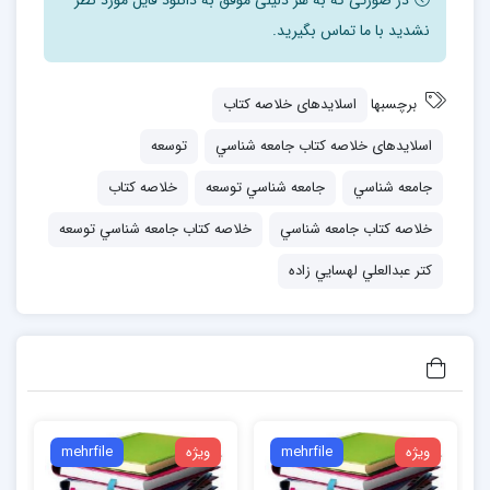
در صورتی که به هر دلیلی موفق به دانلود فایل مورد نظر
توسعه در واقع نتيجه تكامل، تغيير، رشد، ترقي يا نوسازي
نشدید با ما تماس بگیرید.
است. تا منظور از اين مفاهيم روشن نگردد، درك اينكه واقعاًً
توسعه چيست مشكل خواهد بود.
برچسبها
اسلایدهای خلاصه کتاب
فير چايلد در فرهنگ جامعه شناسي ( 1976 )، تكامل را فرايند
اسلایدهای خلاصه کتاب جامعه شناسي
توسعه
تغييري مي داند كه در آن هر مرحله جديد، علاوه بر ويژگي
جامعه شناسي
جامعه شناسي توسعه
خلاصه کتاب
هاي خاص خود ويژگي هاي مرحله قبلي را نيز در بر دارد. به
خلاصه کتاب جامعه شناسي
خلاصه کتاب جامعه شناسي توسعه
عبارت ديگر، تكامل، رشد يا توسعه اي است كه در آن تداوم
كتر عبدالعلي لهسايي زاده
وجود دارد.
پس تكامل نمودار فرايند تغيير در كميت و كيفيت اجتماع به
ويژه در شاخه فرهنگي است. تكامل ضمن اينكه در يك خط و
مسير جهاني سير مي كند تنوع در گونه ها را به وجود مي
آورد. هرگونه نيز خود مسير تكاملي را طي خواهد كرد.
ویژه
mehrfile
ویژه
mehrfile
2 تغيير اجتماعي