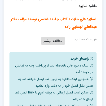
دانلود
نمایید.
اسلایدهای خلاصه کتاب جامعه شناسي توسعه مؤلف دكتر
عبدالعلي لهسايي زاده
فهرست مطالب:
مطالعه بیشتر
فصل اول: تعريف توسعه و مفاهيم مربوط به آن
فصل دوم: پيشگامان توسعه
راهنمای خرید:
فصل سوم: نظريه هاي جامعه شناسي توسعه
لینک دانلود فایل بلافاصله بعد از پرداخت وجه به نمایش
در خواهد آمد.
فصل چهارم: موانع توسعه در كشورهاي در حال توسعه
همچنین لینک دانلود به ایمیل شما ارسال خواهد شد به
فص پنجم: رويكردهاي قديمي و نو توسعه
همین دلیل ایمیل خود را به دقت وارد نمایید.
فصل ششم: فرايند توسعه در ايران
ممکن است ایمیل ارسالی به پوشه اسپم یا Bulk ایمیل شما
مفاهیم مربوط به توسعه:
ارسال شده باشد.