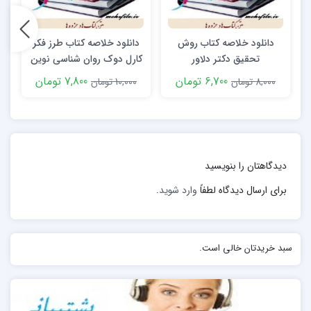
تعريف فرهنگ جامعه شناسي ( 1976 ) از مفهوم كلي تغيير
چنين است: تغيير شامل حركت، تبديل، تعديل و روشن شدن
دانلود خلاصه کتاب روش
دانلود خلاصه کتاب طرز فکر
تحقیق دکتر دلاور
کارل دوک روان شناسی نوین
ت
است.
6,700 تومان
7,800 تومان
8,000 تومان
10,000 تومان
0
تغيير زماني رخ مي دهد كه شيئي يا عضوي از يك نظام
اشياي متحرك از لحاظ موقعيت، در مسيري كه ترتيبات
ساختي نظام متفاوت است، جابجا شود.
دیدگاهتان را بنویسید
برای ارسال دیدگاه لطفاً
وارد شوید
.
سبد خریدتان خالی است.