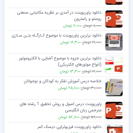
دانلود پاورپوینت در آمدی بر نظریه مکانیابی صنعتی
روستو و راسترون
8,000 تومان
6,000 تومان
دانلود برترین پاورپوینت با موضوع کـارگـاه بتـن سـازی
19,000 تومان
16,300 تومان
دانلود برترین جزوه با موضوع آشنایی با الکتروموتور
(انواع موتورهای الکتریکی)
16,000 تومان
13,300 تومان
خلاصه درس آموزش تفکر به کودکان و نوجوانان
30,000 تومان
25,800 تومان
پاورپوینت درس اصول و روش تحقیق 1 رشته های
مترجمی زبان انگلیسی
57,000 تومان
52,800 تومان
دانلود پاورپوینت فیزیوتراپی دیسک کمر