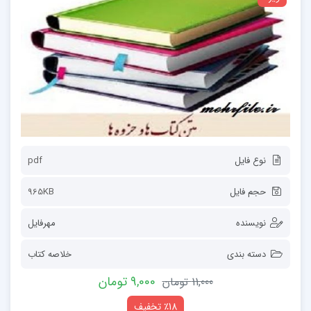
نوع فایل
pdf
حجم فایل
965KB
نویسنده
مهرفایل
دسته بندی
خلاصه کتاب
9,000 تومان
11,000 تومان
٪18 تخفیف