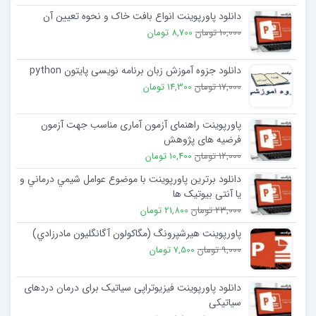
دانلود پاورپوینت انواع بافت خاک و نحوه تعیین آن
10,000 تومان
8,700 تومان
دانلود جزوه آموزش زبان برنامه نویسی پایتون python
17,000 تومان
14,300 تومان
پاورپوینت راهنمای آزمون آماری مناسب جهت آزمون
فرضیه های پژوهش
12,000 تومان
10,400 تومان
دانلود برترین پاورپوینت با موضوع عوامل شيمي درماني و
يا آنتی بیوتیک ها
23,000 تومان
21,800 تومان
پاورپوینت هيرشپرونگ (مگاکولون آگانگليون مادرزادي)
9,000 تومان
7,500 تومان
دانلود پاورپوینت فیزیوتراپی سیاتیک برای درمان دردهای
سیاتیکی