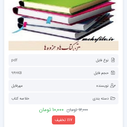
نوع فایل
pdf
حجم فایل
946KB
نویسنده
مهرفایل
دسته بندی
خلاصه کتاب
10,000 تومان
12,000 تومان
٪17 تخفیف