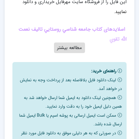
این فایل را از فروشگاه سایت مهرفایل خریداری و دانلود
نمایید.
اسلایدهای کتاب جامعه شناسي روستايي تالیف نعمت
الله تقوي
مطالعه بیشتر
فهرست
بخش اول. جامعه شناسي روستايي
راهنمای خرید:
فصل اول. جامعه و اجتماع
لینک دانلود فایل بلافاصله بعد از پرداخت وجه به نمایش
فصل دوم. شهر،روستا،عشاير
در خواهد آمد.
فصل سوم. تعريف و تاريخچة جامعه شناسي روستايي
همچنین لینک دانلود به ایمیل شما ارسال خواهد شد به
فصل چهارم. شيوه هاي سكونت روستايي
همین دلیل ایمیل خود را به دقت وارد نمایید.
ممکن است ایمیل ارسالی به پوشه اسپم یا Bulk ایمیل شما
بخش دوم. ساخت اجتماعي و فرهنگي روستاها
ارسال شده باشد.
فصل پنجم. قشربندي و تحرك اجتماعي در روستاها
در صورتی که به هر دلیلی موفق به دانلود فایل مورد نظر