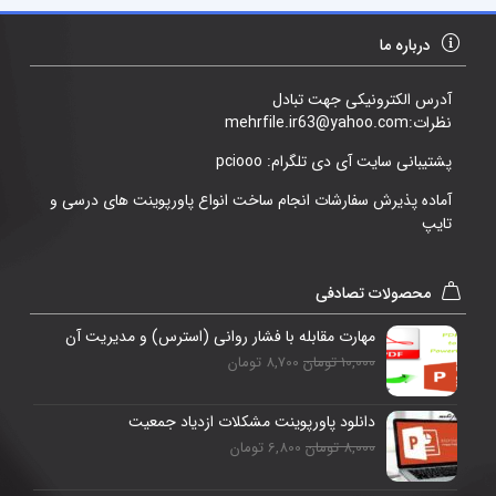
درباره ما
آدرس الکترونیکی جهت تبادل
نظرات:mehrfile.ir63@yahoo.com
پشتیبانی سایت آی دی تلگرام: pciooo
آماده پذیرش سفارشات انجام ساخت انواع پاورپوینت های درسی و
تایپ
محصولات تصادفی
مهارت مقابله با فشار روانی (استرس) و مدیریت آن
10,000 تومان
8,700 تومان
دانلود پاورپوینت مشکلات ازدیاد جمعیت
8,000 تومان
6,800 تومان