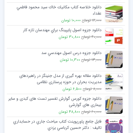
دانلود خلاصه کتاب مكانيك خاك سيد محمود فاطمي
عقداء
12,000 تومان
10,000 تومان
دانلود جزوه اصول پايپينگ براي مهندسان تازه كار
40,000 تومان
30,800 تومان
دانلود جزوه درس اصول مهندسي سد
13,000 تومان
10,300 تومان
دانلود مقاله بهره گیری از مدل جنینگز در راهبردهای
مدیریت بحران در حوزه پرستاری نظامی
8,000 تومان
6,500 تومان
دانلود جزوه کورس گوارش تفسیر تست های کبدی و سایر
بیماری های گوارشی
60,000 تومان
48,800 تومان
فایل جامع پاورپوینت کتاب مباحث جاري در حسابداري
تاليف : دكتر حسين كرباسي يزدي