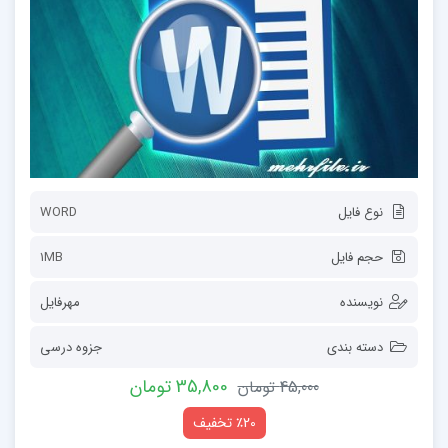
نوع فایل
WORD
حجم فایل
1MB
نویسنده
مهرفایل
دسته بندی
جزوه درسی
35,800 تومان
45,000 تومان
٪20 تخفیف