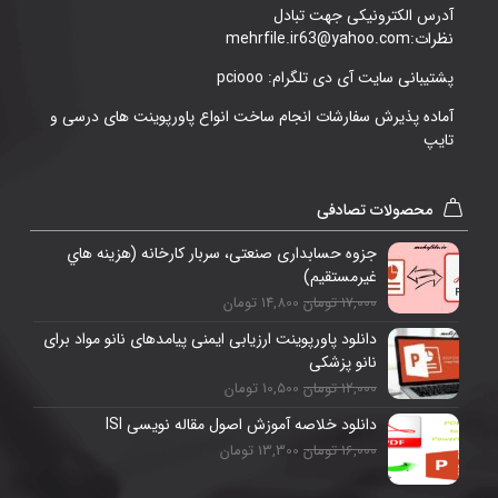
آدرس الکترونیکی جهت تبادل
نظرات:mehrfile.ir63@yahoo.com
پشتیبانی سایت آی دی تلگرام: pciooo
آماده پذیرش سفارشات انجام ساخت انواع پاورپوینت های درسی و
تایپ
محصولات تصادفی
جزوه حسابداری صنعتی، سربار کارخانه (هزینه هاي
غیرمستقیم)
17,000 تومان
14,800 تومان
دانلود پاورپوینت ارزیابی ایمنی پیامدهای نانو مواد برای
نانو پزشکی
12,000 تومان
10,500 تومان
دانلود خلاصه آموزش اصول مقاله نویسی ISI
16,000 تومان
13,300 تومان