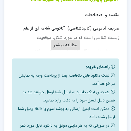
مقدمه و اصطلاحات
تعریف آناتومی (کالبدشناسی): آناتومی شاخه ای از علم
زیست شناسی است که در مورد شکل، موقعیت
مطالعه بیشتر
و ساختار اعضا و ارگان های بدن صحبت می کند.
آناتومی به سه شاخه اصلی تقسیم می شود:
راهنمای خرید:
لینک دانلود فایل بلافاصله بعد از پرداخت وجه به نمایش
Macroscopic Anatomy (Gross Anatomy)
در خواهد آمد.
شاخه ای از آناتومی است که در آن اعضای بدن به صورت
همچنین لینک دانلود به ایمیل شما ارسال خواهد شد به
همین دلیل ایمیل خود را به دقت وارد نمایید.
ظاهری یا ماکروسکوپی و با چشم غیرمسلح مورد مطالعه قرار
ممکن است ایمیل ارسالی به پوشه اسپم یا Bulk ایمیل شما
می گیرند.
ارسال شده باشد.
Microscopic Anatomy (Histology) یا بافت شناسی
در صورتی که به هر دلیلی موفق به دانلود فایل مورد نظر