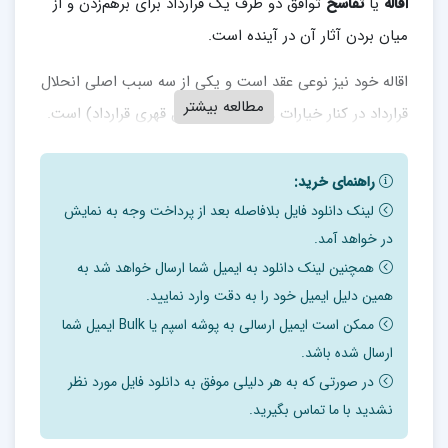
اقاله
یا
تفاسخ
توافق دو طرف یک قرارداد برای برهم‌زدن و از
میان بردن آثار آن در آینده است.
اقاله خود نیز نوعی عقد است و یکی از سه سبب اصلی انحلال
مطالعه بیشتر
قرارداد در کنار خیارات و انفساخ (انحلال قهری قرارداد) است.
در قانون مدنی به‌طور صریح از اقاله تعریفی به عمل نیامده
راهنمای خرید:
است ولی طبق ماده ۲۸۳ق. م بعد از معامله طرفین می‌توانند
لینک دانلود فایل بلافاصله بعد از پرداخت وجه به نمایش
به تراضی آن را اقاله و تفاسخ کنند.
در خواهد آمد.
همچنین لینک دانلود به ایمیل شما ارسال خواهد شد به
نام دیگر اقاله همان تفاسخ می‌باشد.
همین دلیل ایمیل خود را به دقت وارد نمایید.
طبق ماده ۲۶۴ق. م اقاله یکی از اسباب سقوط تعهد است.
ممکن است ایمیل ارسالی به پوشه اسپم یا Bulk ایمیل شما
ارسال شده باشد.
قانون دربارهٔ به ارث رسیدن اقاله مسکوت مانده‌است ولی
در صورتی که به هر دلیلی موفق به دانلود فایل مورد نظر
طبق نظر اکثر
نشدید با ما تماس بگیرید.
حقوق دانان اقاله به ارث نمی‌رسد.