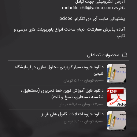
آدرس الکترونیکی جهت تبادل
نظرات:mehrfile.ir63@yahoo.com
پشتیبانی سایت آی دی تلگرام: pciooo
آماده پذیرش سفارشات انجام ساخت انواع پاورپوینت های درسی و
تایپ
محصولات تصادفی
دانلود جزوه بسیار کاربردی محلول سازی در آزمایشگاه
شیمی
8,000 تومان
5,900 تومان
دانلود فایل آموزش نوین خط تحریری (نستعلیق ،
شکسته نستعلیق، نسخ و ثلث)
65,000 تومان
55,800 تومان
دانلود جزوه اختلالات گلبول های قرمز
8,000 تومان
6,200 تومان