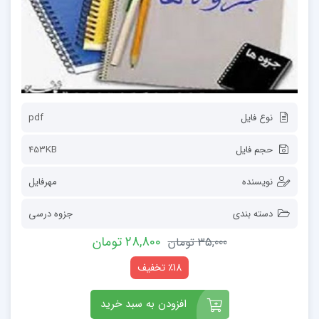
نوع فایل
pdf
حجم فایل
453KB
نویسنده
مهرفایل
دسته بندی
جزوه درسی
28,800 تومان
35,000 تومان
٪18 تخفیف
افزودن به سبد خرید