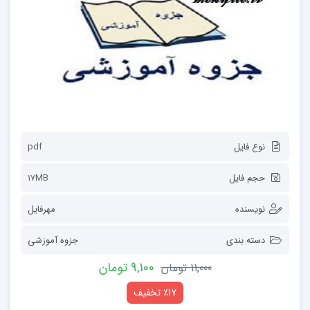
نوع فایل
pdf
حجم فایل
17MB
نویسنده
مهرفایل
دسته بندی
جزوه آموزشی
9,100 تومان
11,000 تومان
٪17 تخفیف