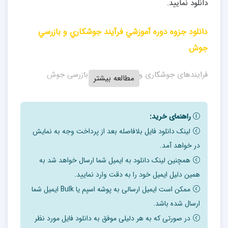
دانلود نمایید.
دانلود جزوه دوره آموزشي فرآيند جوشكاري و بازرسي
جوش
فرایندهای جوشکاری و بازرسی جوش : بازرسی جوش
مطالعه بیشتر
(Welding Inspection) به منظور کنترل دقیق قطعات
جوشکاری شده
راهنمای خرید:
و برای حصول اطمینان از صحت انجام جوشکاری بر مبنای
لینک دانلود فایل بلافاصله بعد از پرداخت وجه به نمایش
در خواهد آمد.
استانداردها و دستورالعمل های مشخص روی اتصالات جوش
همچنین لینک دانلود به ایمیل شما ارسال خواهد شد به
شده انجام می شود
همین دلیل ایمیل خود را به دقت وارد نمایید.
که این بررسی ها از جمله وظایف یک بازرس جوش است.
ممکن است ایمیل ارسالی به پوشه اسپم یا Bulk ایمیل شما
ارسال شده باشد.
در واقع می توان گفت فرآیند های جوشکاری مانند دیگر
در صورتی که به هر دلیلی موفق به دانلود فایل مورد نظر
پروسه های صنعتی دارای اصول و استاندارد های مشخصی