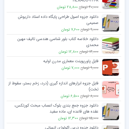
HEXACO-FFI-R
40,000 تومان
28,800 تومان
دانلود جزوه اصول طراحی پایگاه داده استاد داریوش
صمیمی
9,000 تومان
7,600 تومان
دانلود خلاصه کتاب بلور شناسی هندسی تاليف مهين
محمدی
14,000 تومان
12,800 تومان
فایل پاورپوینت معماری مدرن اولیه
9,000 تومان
7,000 تومان
فایل جزوه ابزارهای اندازه گیری (درد، زخم بستر، سقوط از
تخت)
8,000 تومان
6,500 تومان
دانلود جزوه جمع بندی بلوک اعصاب مبحث کورتکس،
عقده های قاعده ای، ماده سفید
15,000 تومان
12,300 تومان
دانلود جزوه درس اکولوژی انسانی