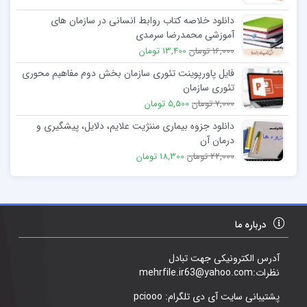
دانلود خلاصه کتاب روابط انسانی در سازمان های
آموزشی محمدرضا سرمدی
16,000 تومان
13,400 تومان
فایل پاورپوینت تئوری سازمان بخش دوم مفاهیم محوری
تئوری سازمان
7,000 تومان
5,500 تومان
دانلود جزوه بیماری مننژیت علایم، دلایل، پیشگیری و
درمان آن
22,000 تومان
18,300 تومان
درباره ما
آدرس الکترونیکی جهت تبادل
نظرات:mehrfile.ir63@yahoo.com
پشتیبانی سایت آی دی تلگرام: pciooo