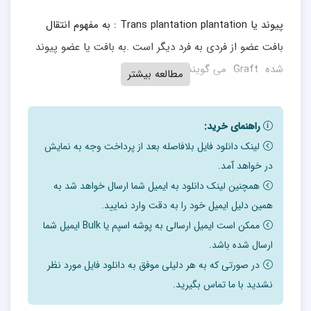
پیوند یا Trans plantation plantation : به مفهوم انتقال
بافت عضو از فردی به فرد دیگر است .به بافت یا عضو پیوند
شده Graft می گویند.
مطالعه بیشتر
بسیاری از بیماری ها را می توان توسط انتقال یک عضو ,
بافت یا سلول های سالم از فرد دهنده پیوند به فرد گیرنده
راهنمای خرید:
درمان کرد . سیستم ایمنی به منظور محافظت شخص در برابر
لینک دانلود فایل بلافاصله بعد از پرداخت وجه به نمایش
عوامل بیگانه دارای مکانسیم
در خواهد آمد.
های کارآمدی می باشد و همین مکانسیم ها موجب رد پیوند
همچنین لینک دانلود به ایمیل شما ارسال خواهد شد به
درشخصی می شود که از لحاظ ژنتیکی با دهنده پیوند
همین دلیل ایمیل خود را به دقت وارد نمایید.
همسان نباشد .
ممکن است ایمیل ارسالی به پوشه اسپم یا Bulk ایمیل شما
ارسال شده باشد.
 اساس ایمونولوژیک رد پیوند
در صورتی که به هر دلیلی موفق به دانلود فایل مورد نظر
نشدید با ما تماس بگیرید.
میزان پاسخ ایمنی به یک پیوند با توجه به نوع پیوند متغییر